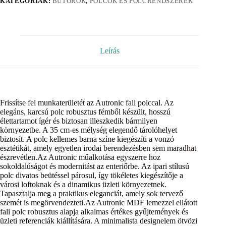
KATEGÓRIÁK:
BÚTOROK
,
POLCOK ÉS POLCRENDSZEREK
Leírás
Frissítse fel munkaterületét az Autronic fali polccal. Az
elegáns, karcsú polc robusztus fémből készült, hosszú
élettartamot ígér és biztosan illeszkedik bármilyen
környezetbe. A 35 cm-es mélység elegendő tárolóhelyet
biztosít. A polc kellemes barna színe kiegészíti a vonzó
esztétikát, amely egyetlen irodai berendezésben sem maradhat
észrevétlen.Az Autronic műalkotása egyszerre hoz
sokoldalúságot és modernitást az enteriőrbe. Az ipari stílusú
polc divatos beütéssel párosul, így tökéletes kiegészítője a
városi loftoknak és a dinamikus üzleti környezetnek.
Tapasztalja meg a praktikus eleganciát, amely sok tervező
szemét is megörvendezteti.Az Autronic MDF lemezzel ellátott
fali polc robusztus alapja alkalmas értékes gyűjtemények és
üzleti referenciák kiállítására. A minimalista designelem ötvözi