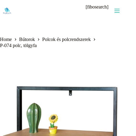
Skip
[fibosearch]
to
content
Home
Bútorok
Polcok és polcrendszerek
P-074 polc, tölgyfa