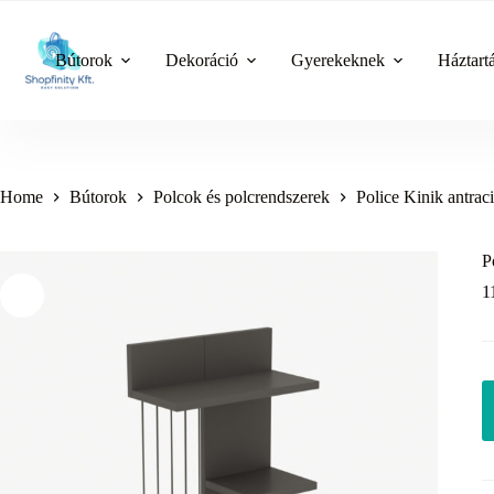
Skip
to
content
Bútorok
Dekoráció
Gyerekeknek
Háztart
Home
Bútorok
Polcok és polcrendszerek
Police Kinik antracit
P
1