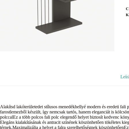
C
K
Leír
Alakítsd lakóterületedet stílusos menedékhellyé modern és eredeti fa
farostlemezből készült, így nemcsak tartós, hanem eleganciát is kölcsö
polccalEz a több polcos fali polc elegendő helyet biztosít kedvenc köny
Elegáns kialakításának és antracit színének köszönhetően tökéletes kie
térnek.Maximalizálja a helyet a falra szerelhetőségnek köszönhetőenEz 