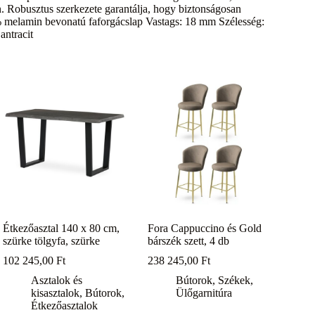
ón. Robusztus szerkezete garantálja, hogy biztonságosan
% melamin bevonatú faforgácslap Vastags: 18 mm Szélesség:
ntracit
Étkezőasztal 140 x 80 cm,
Fora Cappuccino és Gold
szürke tölgyfa, szürke
bárszék szett, 4 db
102 245,00
Ft
238 245,00
Ft
Asztalok és
Bútorok
,
Székek
,
kisasztalok
,
Bútorok
,
Ülőgarnitúra
Étkezőasztalok