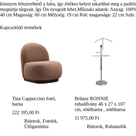
könnyen felszerelhető a falra, így értékes helyet takaríthat meg a padl
megtartja tárgyait, így Ön nyugodt lehet.Műszaki adatok: Anyag: 100
40 cm Magasság: 60 cm Mélység: 19 cm Polc magassága: 22 cm Szín: a
Kapcsolódó termékek
Tina Cappuccino fotel,
Brilanz RONNIE
barna
ruhaállvány 46 x 27 x 107
cm, sötétbarna , sötétbarna
222 395,00
Ft
11 975,00
Ft
Bútorok
,
Fotelek
,
Ülőgarnitúra
Bútorok
,
Ruhatartók