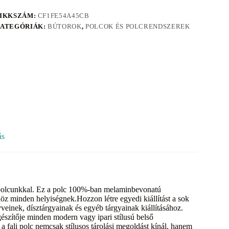
IKKSZÁM:
CF1FE54A45CB
ATEGÓRIÁK:
BÚTOROK
,
POLCOK ÉS POLCRENDSZEREK
ás
li polcunkkal. Ez a polc 100%-ban melaminbevonatú
nöz minden helyiségnek.Hozzon létre egyedi kiállítást a sok
veinek, dísztárgyainak és egyéb tárgyainak kiállításához.
gészítője minden modern vagy ipari stílusú belső
a fali polc nemcsak stílusos tárolási megoldást kínál, hanem