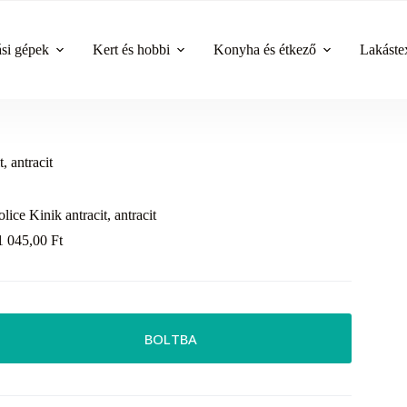
ási gépek
Kert és hobbi
Konyha és étkező
Lakástex
, antracit
olice Kinik antracit, antracit
1 045,00
Ft
BOLTBA