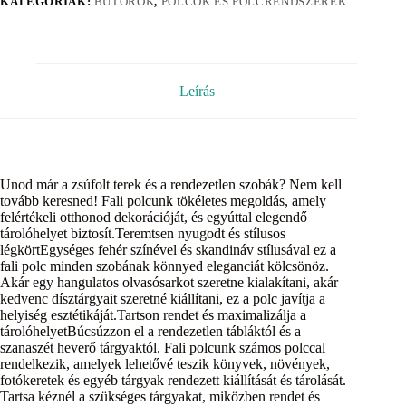
KATEGÓRIÁK:
BÚTOROK
,
POLCOK ÉS POLCRENDSZEREK
Leírás
Unod már a zsúfolt terek és a rendezetlen szobák? Nem kell
tovább keresned! Fali polcunk tökéletes megoldás, amely
felértékeli otthonod dekorációját, és egyúttal elegendő
tárolóhelyet biztosít.Teremtsen nyugodt és stílusos
légkörtEgységes fehér színével és skandináv stílusával ez a
fali polc minden szobának könnyed eleganciát kölcsönöz.
Akár egy hangulatos olvasósarkot szeretne kialakítani, akár
kedvenc dísztárgyait szeretné kiállítani, ez a polc javítja a
helyiség esztétikáját.Tartson rendet és maximalizálja a
tárolóhelyetBúcsúzzon el a rendezetlen tábláktól és a
szanaszét heverő tárgyaktól. Fali polcunk számos polccal
rendelkezik, amelyek lehetővé teszik könyvek, növények,
fotókeretek és egyéb tárgyak rendezett kiállítását és tárolását.
Tartsa kéznél a szükséges tárgyakat, miközben rendet és