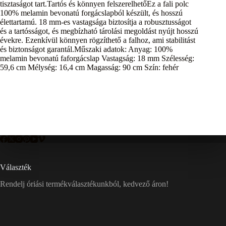
tisztaságot tart.Tartós és könnyen felszerelhetőEz a fali polc
100% melamin bevonatú forgácslapból készült, és hosszú
élettartamú. 18 mm-es vastagsága biztosítja a robusztusságot
és a tartósságot, és megbízható tárolási megoldást nyújt hosszú
évekre. Ezenkívül könnyen rögzíthető a falhoz, ami stabilitást
és biztonságot garantál.Műszaki adatok: Anyag: 100%
melamin bevonatú faforgácslap Vastagság: 18 mm Szélesség:
59,6 cm Mélység: 16,4 cm Magasság: 90 cm Szín: fehér
Választék
Rendelj óriási termékválasztékunkból, kedvező áron!