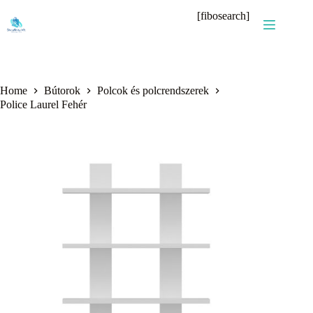
Skip
[fibosearch]
to
content
Home
Bútorok
Polcok és polcrendszerek
Police Laurel Fehér