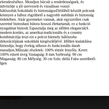
elrendezéséhez. Mondjon búcsút a rendetlenségnek, és
üdvözölje a jól szervezett és vizuálisan vonzó
hálószobát.Sokoldalú és biztonságosDiófából készült polcunk
könnyen a falhoz rögzíthető a nagyobb stabilitás és biztonság
érdekében. Akár gyermekei vannak, akár egyszerűen csak
szeretné biztosítani bútora hosszú élettartamát, ez a funkció
nyugalmat biztosít.Tapasztalja meg az időtlen eleganciátA
modern-kortárs, az amerikai-tradicionális és a country
kombinációja teszi ezt a polcot bármely hálószoba
dekorációjának sokoldalú kiegészítőjévé. Időtlen kialakítása
biztosítja, hogy évekig stílusos és funkcionális darab
maradjon.Műszaki részletek: 100% tömör fenyőfa. Keret:
100% edzett üveg Vastagság: 8 mm Szélesség: 90 cm
Magasság: 80 cm Mélység: 30 cm Szín: diófa Falra szerelhető:
Igen