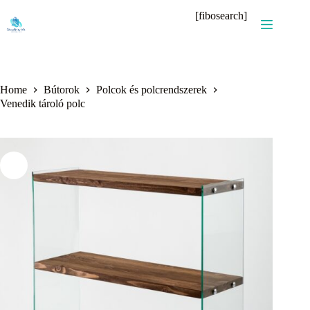
Skip
[fibosearch]
to
content
Home
Bútorok
Polcok és polcrendszerek
Venedik tároló polc