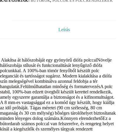
KATEGÓRIÁK:
BÚTOROK
,
POLCOK ÉS POLCRENDSZEREK
Leírás
Alakítsa át hálószobáját egy gyönyörű diófa polccalNövelje
hálószobája stílusát és funkcionalitását lenyűgöző diófa
polcunkkal. A 100%-ban tömör fenyőből készült polc
eleganciát és tartósságot sugároz. Modern kialakítása a diófa
szín melegségével kombinálva azonnal feldobja a tér
hangulatát.Felülmúlhatatlan minőség és formatervezésA polc
stabil, 100%-ban edzett üvegből készült kerettel rendelkezik,
amely egyszerre garantálja a biztonságot és a kifinomultságot.
A 8 mm-es vastagsággal ez a komód úgy készült, hogy kiállja
az idő próbáját. Tágas méretei (90 cm szélesség, 80 cm
magasság és 30 cm mélység) bőséges tárolóhelyet biztosítanak
minden lényeges dolog számára.Könnyen elrendezhetőEz a
bútordarab számos polccal van felszerelve, és rengeteg helyet
kínál a kiegészítők és személyes tárgyak rendezett