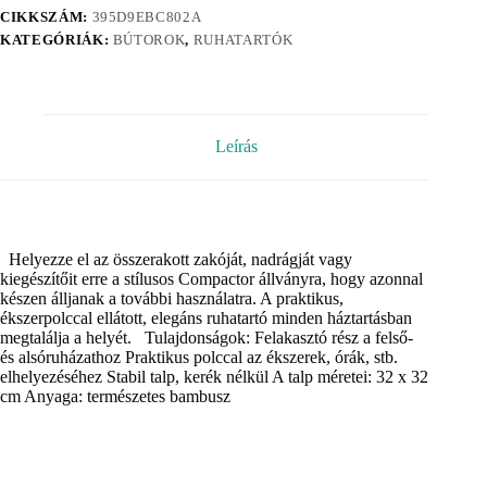
CIKKSZÁM:
395D9EBC802A
KATEGÓRIÁK:
BÚTOROK
,
RUHATARTÓK
Leírás
Helyezze el az összerakott zakóját, nadrágját vagy
kiegészítőit erre a stílusos Compactor állványra, hogy azonnal
készen álljanak a további használatra. A praktikus,
ékszerpolccal ellátott, elegáns ruhatartó minden háztartásban
megtalálja a helyét. Tulajdonságok: Felakasztó rész a felső-
és alsóruházathoz Praktikus polccal az ékszerek, órák, stb.
elhelyezéséhez Stabil talp, kerék nélkül A talp méretei: 32 x 32
cm Anyaga: természetes bambusz