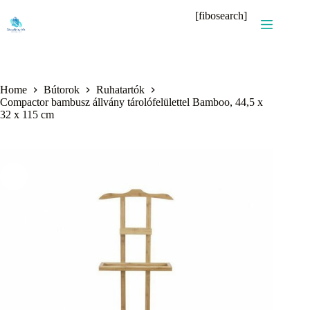
Skip
[fibosearch]
to
content
Home
Bútorok
Ruhatartók
Compactor bambusz állvány tárolófelülettel Bamboo, 44,5 x
32 x 115 cm