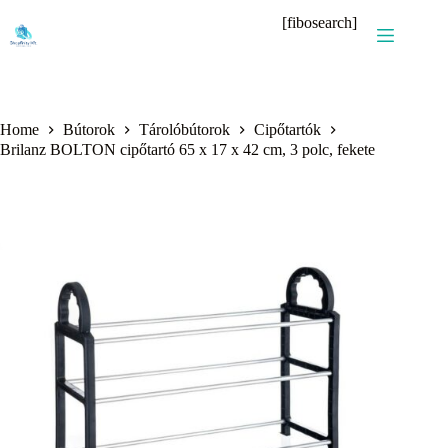
Skip
[fibosearch]
to
content
Home
Bútorok
Tárolóbútorok
Cipőtartók
Brilanz BOLTON cipőtartó 65 x 17 x 42 cm, 3 polc, fekete