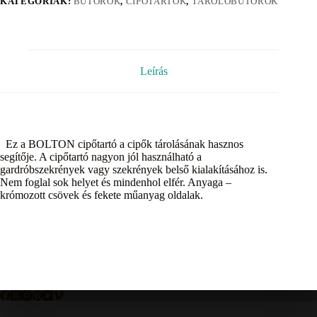
KATEGÓRIÁK:
BÚTOROK
,
CIPŐTARTÓK
,
TÁROLÓBÚTOROK
Leírás
Ez a BOLTON cipőtartó a cipők tárolásának hasznos
segítője. A cipőtartó nagyon jól használható a
gardróbszekrények vagy szekrények belső kialakításához is.
Nem foglal sok helyet és mindenhol elfér. Anyaga –
krómozott csövek és fekete műanyag oldalak.