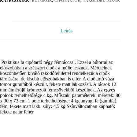
KATEGÓRIÁK:
BÚTOROK
,
CIPŐTARTÓK
,
TÁROLÓBÚTOROK
Leírás
Praktikus fa cipőtartó négy fémráccsal. Ezzel a bútorral az
előszobában a szétszórt cipők a múlté lesznek. Méreteinek
köszönhetően kiváló rakodófelülettel rendelkezik a cipők
tárolására, de kisebb előszobákban is elfér. A cipőtartó váza
tömör gumifából készült, fekete matt lakkozású. A rácsok 12
mm átmérőjű krómozott fémcsövekből készülnek. Az egyes
polcok terhelhetősége 4 kg. Műszaki paraméterek: méretek: 80
x 30 x 73 cm. 1 polc terhelhetősége: 4 kg anyag: fa (gumifa),
fém, fekete matt lakk. súly: 4,5 kg Színváltozatban kapható:
fekete natúr fehér