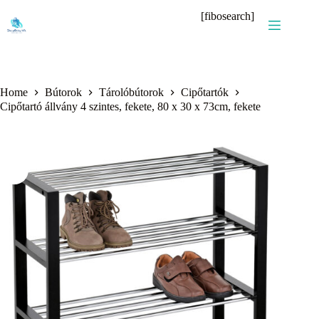
Skip
[fibosearch]
to
content
Home
Bútorok
Tárolóbútorok
Cipőtartók
Cipőtartó állvány 4 szintes, fekete, 80 x 30 x 73cm, fekete