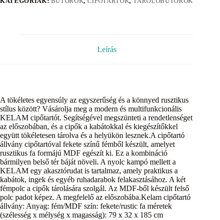
KATEGÓRIÁK:
BÚTOROK
,
CIPŐTARTÓK
,
TÁROLÓBÚTOROK
Leírás
A tökéletes egyensúly az egyszerűség és a könnyed rusztikus
stílus között? Vásárolja meg a modern és multifunkcionális
KELAM cipőtartót. Segítségével megszünteti a rendetlenséget
az előszobában, és a cipők a kabátokkal és kiegészítőkkel
együtt tökéletesen tárolva és a helyükön lesznek.A cipőtartó
állvány cipőtartóval fekete színű fémből készült, amelyet
rusztikus fa formájú MDF egészít ki. Ez a kombináció
bármilyen belső tér báját növeli. A nyolc kampó mellett a
KELAM egy akasztórudat is tartalmaz, amely praktikus a
kabátok, ingek és egyéb ruhadarabok felakasztásához. A két
fémpolc a cipők tárolására szolgál. Az MDF-ből készült felső
polc padot képez. A megfelelő az előszobába.Kelam cipőtartó
állvány: Anyag: fém/MDF szín: fekete/rustic fa méretek
(szélesség x mélység x magasság): 79 x 32 x 185 cm