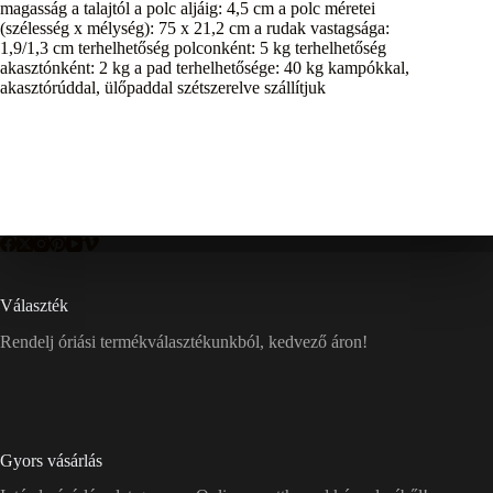
magasság a talajtól a polc aljáig: 4,5 cm a polc méretei
(szélesség x mélység): 75 x 21,2 cm a rudak vastagsága:
1,9/1,3 cm terhelhetőség polconként: 5 kg terhelhetőség
akasztónként: 2 kg a pad terhelhetősége: 40 kg kampókkal,
akasztórúddal, ülőpaddal szétszerelve szállítjuk
Választék
Rendelj óriási termékválasztékunkból, kedvező áron!
Gyors vásárlás