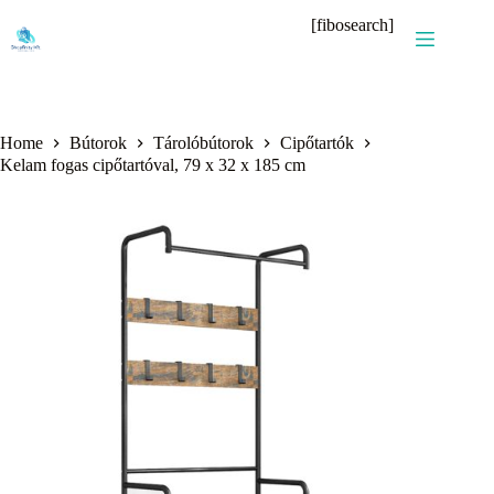
Skip
[fibosearch]
to
content
Home
Bútorok
Tárolóbútorok
Cipőtartók
Kelam fogas cipőtartóval, 79 x 32 x 185 cm