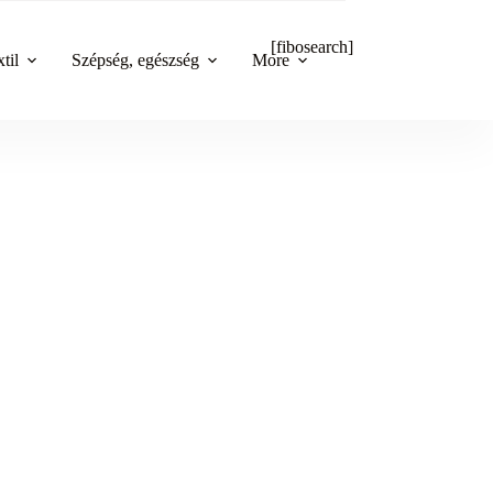
[fibosearch]
til
Szépség, egészség
More