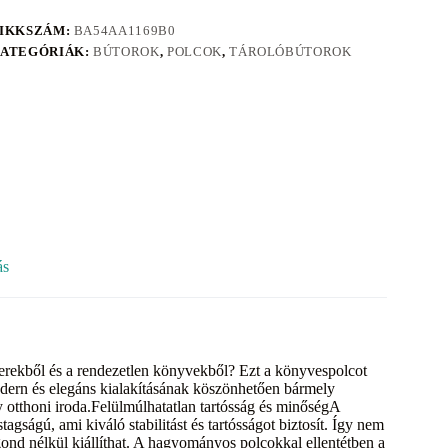
IKKSZÁM:
BA54AA1169B0
ATEGÓRIÁK:
BÚTOROK
,
POLCOK
,
TÁROLÓBÚTOROK
ás
t terekből és a rendezetlen könyvekből? Ezt a könyvespolcot
odern és elegáns kialakításának köszönhetően bármely
y otthoni iroda.Felülmúlhatatlan tartósság és minőségA
ágú, ami kiváló stabilitást és tartósságot biztosít. Így nem
ond nélkül kiállíthat. A hagyományos polcokkal ellentétben a