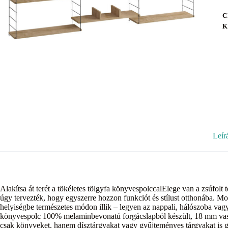
C
K
Leír
Alakítsa át terét a tökéletes tölgyfa könyvespolccalElege van a zsúfol
úgy tervezték, hogy egyszerre hozzon funkciót és stílust otthonába. M
helyiségbe természetes módon illik – legyen az nappali, hálószoba vag
könyvespolc 100% melaminbevonatú forgácslapból készült, 18 mm vastags
csak könyveket, hanem dísztárgyakat vagy gyűjteményes tárgyakat is g