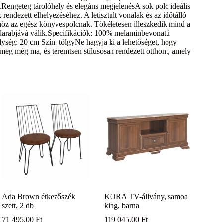
át.Rengeteg tárolóhely és elegáns megjelenésA sok polc ideális
rendezett elhelyezéséhez. A letisztult vonalak és az időtálló
nöz az egész könyvespolcnak. Tökéletesen illeszkedik mind a
s darabjává válik.Specifikációk: 100% melaminbevonatú
ség: 20 cm Szín: tölgyNe hagyja ki a lehetőséget, hogy
e meg még ma, és teremtsen stílusosan rendezett otthont, amely
Ada Brown étkezőszék
KORA TV-állvány, samoa
szett, 2 db
king, barna
71 495,00
Ft
119 045,00
Ft