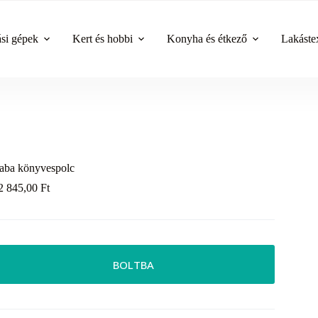
ási gépek
Kert és hobbi
Konyha és étkező
Lakástex
aba könyvespolc
2 845,00
Ft
BOLTBA