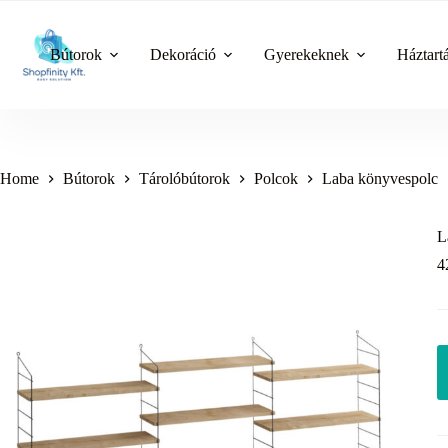
Skip
to
content
Bútorok
Dekoráció
Gyerekeknek
Háztart
Home
Bútorok
Tárolóbútorok
Polcok
Laba könyvespolc
L
4