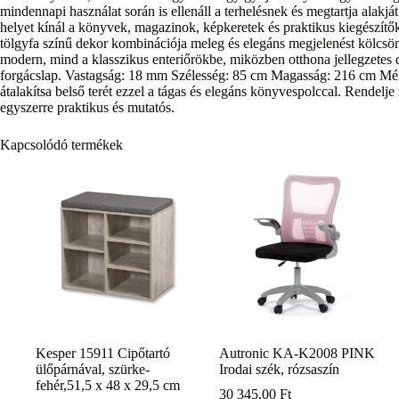
mindennapi használat során is ellenáll a terhelésnek és megtartja alakj
helyet kínál a könyvek, magazinok, képkeretek és praktikus kiegészítők 
tölgyfa színű dekor kombinációja meleg és elegáns megjelenést kölcsö
modern, mind a klasszikus enteriőrökbe, miközben otthona jellegzete
forgácslap. Vastagság: 18 mm Szélesség: 85 cm Magasság: 216 cm Mély
átalakítsa belső terét ezzel a tágas és elegáns könyvespolccal. Rendelj
egyszerre praktikus és mutatós.
Kapcsolódó termékek
Kesper 15911 Cipőtartó
Autronic KA-K2008 PINK
ülőpárnával, szürke-
Irodai szék, rózsaszín
fehér,51,5 x 48 x 29,5 cm
30 345,00
Ft