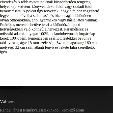
elrendezés A több nyitott polcnak köszönhetően rengeteg
helyet kap kedvenc könyvei, dekorációi vagy családi fotói
bemutatására. A polcot úgy tervezték, hogy a falhoz rögzíthető
legyen, ami növeli a stabilitását és biztonságát, különösen
olyan otthonokban, ahol gyermekek vagy háziállatok vannak.
Praktikus mérete lehetővé teszi a különböző típusú
helyiségekben való könnyű elhelyezést. Paraméterek és
műszaki adatok anyaga: 100% melaminbevonatú forgácslap
keret: 100% fém, kemencében szárított festékkel bevonva
tábla vastagsága: 18 mm szélesség: 64 cm magasság: 160 cm
mélység: 32 cm szín: atlanti fenyő és fekete falra szerelhető:
igen
Választék
Rendelj óriási termékválasztékunkból, kedvező áron!