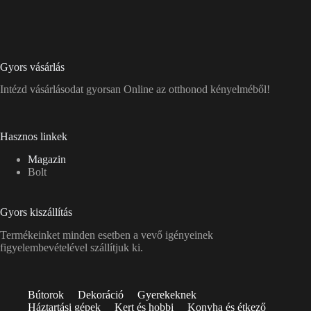
Gyors vásárlás
Intézd vásárlásodat gyorsan Online az otthonod kényelméből!
Hasznos linkek
Magazin
Bolt
Gyors kiszállítás
Termékeinket minden esetben a vevő igényeinek
figyelembevételével szállítjuk ki.
Bútorok
Dekoráció
Gyerekeknek
Háztartási gépek
Kert és hobbi
Konyha és étkező