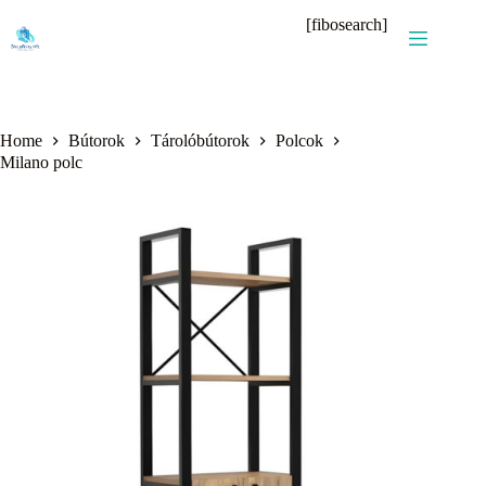
Skip
[fibosearch]
to
content
Home
Bútorok
Tárolóbútorok
Polcok
Milano polc