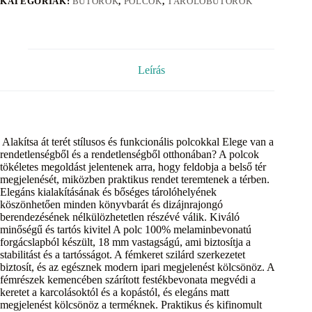
KATEGÓRIÁK:
BÚTOROK
,
POLCOK
,
TÁROLÓBÚTOROK
Leírás
Alakítsa át terét stílusos és funkcionális polcokkal Elege van a
rendetlenségből és a rendetlenségből otthonában? A polcok
tökéletes megoldást jelentenek arra, hogy feldobja a belső tér
megjelenését, miközben praktikus rendet teremtenek a térben.
Elegáns kialakításának és bőséges tárolóhelyének
köszönhetően minden könyvbarát és dizájnrajongó
berendezésének nélkülözhetetlen részévé válik. Kiváló
minőségű és tartós kivitel A polc 100% melaminbevonatú
forgácslapból készült, 18 mm vastagságú, ami biztosítja a
stabilitást és a tartósságot. A fémkeret szilárd szerkezetet
biztosít, és az egésznek modern ipari megjelenést kölcsönöz. A
fémrészek kemencében szárított festékbevonata megvédi a
keretet a karcolásoktól és a kopástól, és elegáns matt
megjelenést kölcsönöz a terméknek. Praktikus és kifinomult