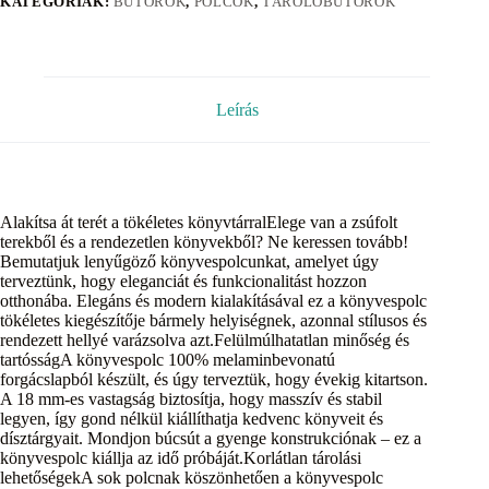
KATEGÓRIÁK:
BÚTOROK
,
POLCOK
,
TÁROLÓBÚTOROK
Leírás
Alakítsa át terét a tökéletes könyvtárralElege van a zsúfolt
terekből és a rendezetlen könyvekből? Ne keressen tovább!
Bemutatjuk lenyűgöző könyvespolcunkat, amelyet úgy
terveztünk, hogy eleganciát és funkcionalitást hozzon
otthonába. Elegáns és modern kialakításával ez a könyvespolc
tökéletes kiegészítője bármely helyiségnek, azonnal stílusos és
rendezett hellyé varázsolva azt.Felülmúlhatatlan minőség és
tartósságA könyvespolc 100% melaminbevonatú
forgácslapból készült, és úgy terveztük, hogy évekig kitartson.
A 18 mm-es vastagság biztosítja, hogy masszív és stabil
legyen, így gond nélkül kiállíthatja kedvenc könyveit és
dísztárgyait. Mondjon búcsút a gyenge konstrukciónak – ez a
könyvespolc kiállja az idő próbáját.Korlátlan tárolási
lehetőségekA sok polcnak köszönhetően a könyvespolc