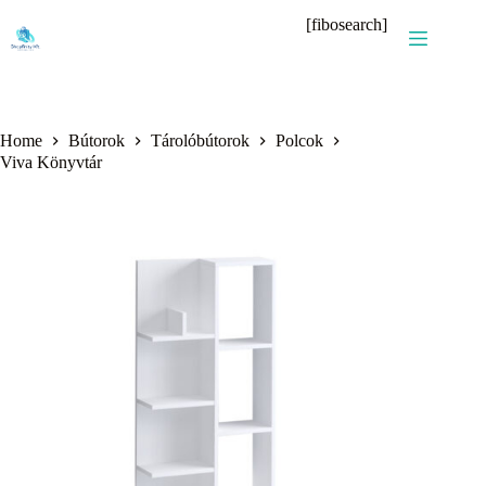
Skip
[fibosearch]
to
content
Home
Bútorok
Tárolóbútorok
Polcok
Viva Könyvtár