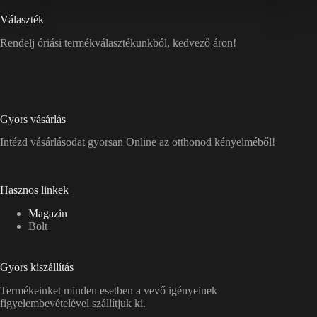
Választék
Rendelj óriási termékválasztékunkból, kedvező áron!
Gyors vásárlás
Intézd vásárlásodat gyorsan Online az otthonod kényelméből!
Hasznos linkek
Magazin
Bolt
Gyors kiszállítás
Termékeinket minden esetben a vevő igényeinek
figyelembevételével szállítjuk ki.