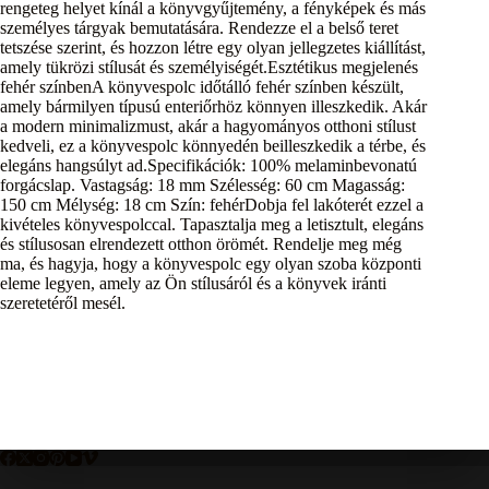
rengeteg helyet kínál a könyvgyűjtemény, a fényképek és más
személyes tárgyak bemutatására. Rendezze el a belső teret
tetszése szerint, és hozzon létre egy olyan jellegzetes kiállítást,
amely tükrözi stílusát és személyiségét.Esztétikus megjelenés
fehér színbenA könyvespolc időtálló fehér színben készült,
amely bármilyen típusú enteriőrhöz könnyen illeszkedik. Akár
a modern minimalizmust, akár a hagyományos otthoni stílust
kedveli, ez a könyvespolc könnyedén beilleszkedik a térbe, és
elegáns hangsúlyt ad.Specifikációk: 100% melaminbevonatú
forgácslap. Vastagság: 18 mm Szélesség: 60 cm Magasság:
150 cm Mélység: 18 cm Szín: fehérDobja fel lakóterét ezzel a
kivételes könyvespolccal. Tapasztalja meg a letisztult, elegáns
és stílusosan elrendezett otthon örömét. Rendelje meg még
ma, és hagyja, hogy a könyvespolc egy olyan szoba központi
eleme legyen, amely az Ön stílusáról és a könyvek iránti
szeretetéről mesél.