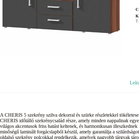
C
K
T
Leír
A CHERIS 5 szekrény szilva dekorral és szürke részletekkel tökéletesen
CHERIS időtálló szekrénycsalád része, amely minden nappalinak egyedi
világos akcentusok friss hatást keltenek, és harmonikusan illeszkedne
minőségű laminált forgácslapból készül, amely garantálja a szilárdságot
oldalsó szekrény polcokkal rendelkezik, amelyek nagyobb tárgyak tárol