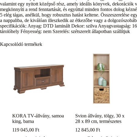
valamint egy nyitott középső rész, amely ideális könyvek, dekorációk v
megkönnyíti a rend fenntartását, és egyúttal minden fontos dolog ké
5 elég tágas, anélkül, hogy robusztus hatást keltene. Összeszerelése eg
a nappaliba, de kiválóan illeszkedik az étkezőbe vagy a dolgozószobába 
specifikációk: Anyag: DTD laminált Dekor: szilva Anyagvastagság: 16 m
tárolóhely Fényesség: nem Szerelés: szétszerelt állapotban szállítjuk
Kapcsolódó termékek
KORA TV-állvány, samoa
Svion állvány, tölgy, 30 x
king, barna
28 x 89 cm, természetes
119 045,00
Ft
12 845,00
Ft