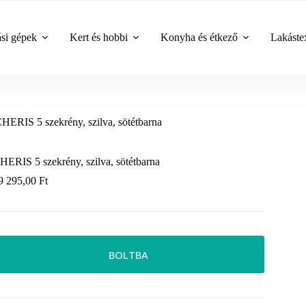
ási gépek
Kert és hobbi
Konyha és étkező
Lakástex
HERIS 5 szekrény, szilva, sötétbarna
HERIS 5 szekrény, szilva, sötétbarna
9 295,00
Ft
BOLTBA