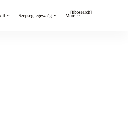
[fibosearch]
til
Szépség, egészség
More