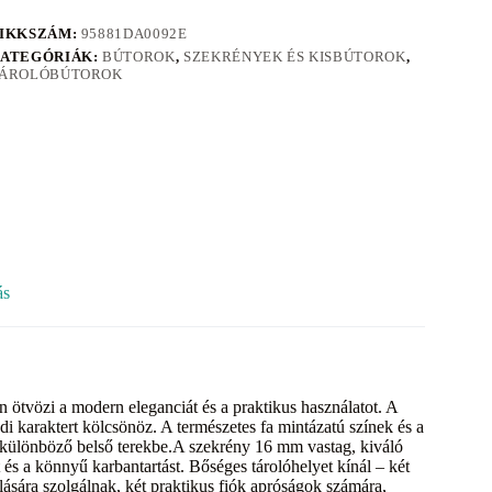
IKKSZÁM:
95881DA0092E
ATEGÓRIÁK:
BÚTOROK
,
SZEKRÉNYEK ÉS KISBÚTOROK
,
ÁROLÓBÚTOROK
ás
 ötvözi a modern eleganciát és a praktikus használatot. A
 karaktert kölcsönöz. A természetes fa mintázatú színek és a
k különböző belső terekbe.A szekrény 16 mm vastag, kiváló
 és a könnyű karbantartást. Bőséges tárolóhelyet kínál – két
ására szolgálnak, két praktikus fiók apróságok számára,