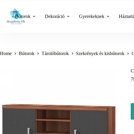
Skip
to
content
Bútorok
Dekoráció
Gyerekeknek
Háztart
Home
Bútorok
Tárolóbútorok
Szekrények és kisbútorok
C
C
7