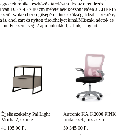
agy elektronikai eszközök tárolására. Ez az elrendezés
znél van.165 × 45 × 80 cm méreteinek köszönhetően a CHERIS
yszerű, szakember segítségére nincs szükség. Ideális szekrény
is, ahol zárt és nyitott tárolóhelyet kínál.Műszaki adatok és
m Felszereltség: 2 ajtó polcokkal, 2 fiók, 1 nyitott
Éjjelis szekrény Pal Light
Autronic KA-K2008 PINK
Mocha 2, szürke
Irodai szék, rózsaszín
41 195,00
Ft
30 345,00
Ft