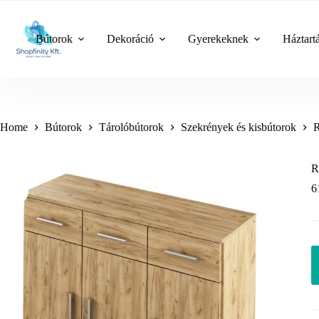
Skip
to
content
Bútorok
Dekoráció
Gyerekeknek
Háztart
Home
Bútorok
Tárolóbútorok
Szekrények és kisbútorok
R
R
6