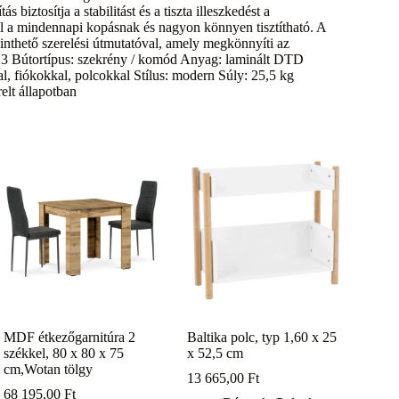
biztosítja a stabilitást és a tiszta illeszkedést a
ll a mindennapi kopásnak és nagyon könnyen tisztítható. A
inthető szerelési útmutatóval, amely megkönnyíti az
 3 Bútortípus: szekrény / komód Anyag: laminált DTD
l, fiókokkal, polcokkal Stílus: modern Súly: 25,5 kg
elt állapotban
MDF étkezőgarnitúra 2
Baltika polc, typ 1,60 x 25
székkel, 80 x 80 x 75
x 52,5 cm
cm,Wotan tölgy
13 665,00
Ft
68 195,00
Ft