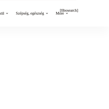
[fibosearch]
til
Szépség, egészség
More