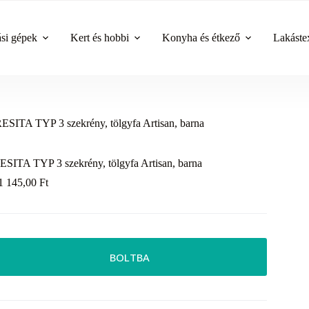
ási gépek
Kert és hobbi
Konyha és étkező
Lakástex
ESITA TYP 3 szekrény, tölgyfa Artisan, barna
ESITA TYP 3 szekrény, tölgyfa Artisan, barna
1 145,00
Ft
BOLTBA