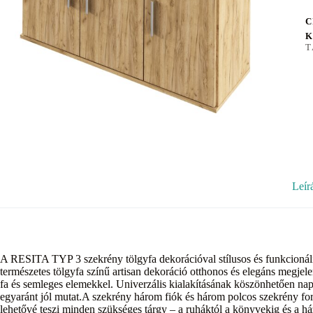
C
K
T
Leír
A RESITA TYP 3 szekrény tölgyfa dekorációval stílusos és funkcionáli
természetes tölgyfa színű artisan dekoráció otthonos és elegáns megje
fa és semleges elemekkel. Univerzális kialakításának köszönhetően n
egyaránt jól mutat.A szekrény három fiók és három polcos szekrény for
lehetővé teszi minden szükséges tárgy – a ruháktól a könyvekig és a házt