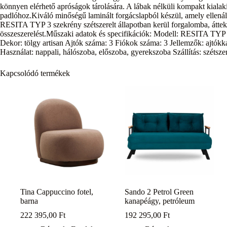
könnyen elérhető apróságok tárolására. A lábak nélküli kompakt kialakítás 
padlóhoz.Kiváló minőségű laminált forgácslapból készül, amely ellená
RESITA TYP 3 szekrény szétszerelt állapotban kerül forgalomba, áttek
összeszerelést.Műszaki adatok és specifikációk: Modell: RESITA TYP
Dekor: tölgy artisan Ajtók száma: 3 Fiókok száma: 3 Jellemzők: ajtókka
Használat: nappali, hálószoba, előszoba, gyerekszoba Szállítás: szétszer
Kapcsolódó termékek
Tina Cappuccino fotel,
Sando 2 Petrol Green
barna
kanapéágy, petróleum
222 395,00
Ft
192 295,00
Ft