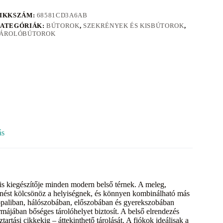
IKKSZÁM:
68581CD3A6AB
ATEGÓRIÁK:
BÚTOROK
,
SZEKRÉNYEK ÉS KISBÚTOROK
,
ÁROLÓBÚTOROK
ás
s kiegészítője minden modern belső térnek. A meleg,
lenést kölcsönöz a helyiségnek, és könnyen kombinálható más
appaliban, hálószobában, előszobában és gyerekszobában
májában bőséges tárolóhelyet biztosít. A belső elrendezés
artási cikkekig – áttekinthető tárolását. A fiókok ideálisak a