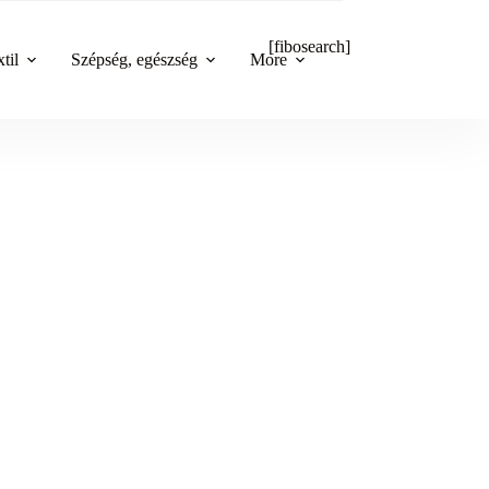
[fibosearch]
til
Szépség, egészség
More