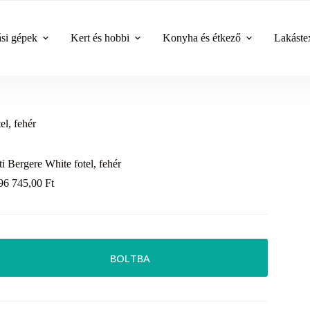
ási gépek
Kert és hobbi
Konyha és étkező
Lakástex
el, fehér
ti Bergere White fotel, fehér
96 745,00
Ft
BOLTBA