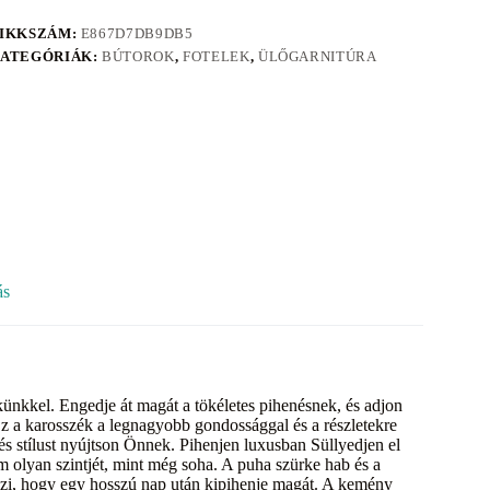
IKKSZÁM:
E867D7DB9DB5
ATEGÓRIÁK:
BÚTOROK
,
FOTELEK
,
ÜLŐGARNITÚRA
ás
künkkel. Engedje át magát a tökéletes pihenésnek, és adjon
z a karosszék a legnagyobb gondossággal és a részletekre
 és stílust nyújtson Önnek. Pihenjen luxusban Süllyedjen el
m olyan szintjét, mint még soha. A puha szürke hab és a
teszi, hogy egy hosszú nap után kipihenje magát. A kemény