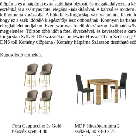
ülőpárna és a hátpárna extra stabilitást biztosít, és megakadályozza a k
esztétikáját a szárnyas fotel elegáns kialakításával. A karcsú és modern 
kifinomulttá varázsolja. A bükkfa és forgácslap váz, valamint a fekete fém
hogy ez a szék időtálló kiegészítője lesz otthonának. Könnyen karban
elfoglalt életmódjában. Ezért szárnyas fotelünk szárazon tisztítható szöv
megjelenése. Töltsön több időt a fotel élvezetével, és kevesebbet a kar
forgácslap Szövet: 100 százalékos poliészter Hossz: 70 cm Szélesség
DNS toll Kemény ülőpárna / Kemény hátpárna Szárazon tisztítható szö
Kapcsolódó termékek
Fora Cappuccino és Gold
MDF étkezőgarnitúra 2
bárszék szett, 4 db
székkel, 80 x 80 x 75