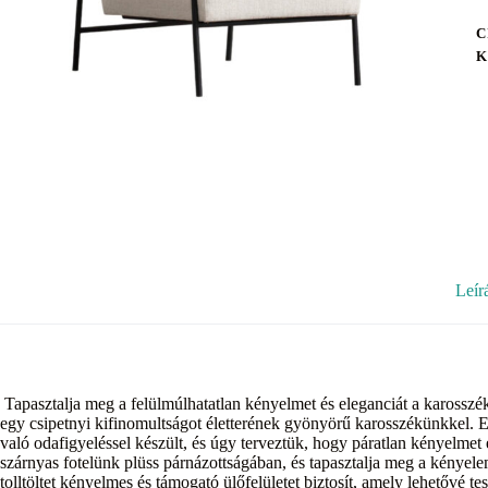
C
K
Leír
Tapasztalja meg a felülmúlhatatlan kényelmet és eleganciát a karosszé
egy csipetnyi kifinomultságot életterének gyönyörű karosszékünkkel. E
való odafigyeléssel készült, és úgy terveztük, hogy páratlan kényelmet
szárnyas fotelünk plüss párnázottságában, és tapasztalja meg a kényele
tolltöltet kényelmes és támogató ülőfelületet biztosít, amely lehetővé 