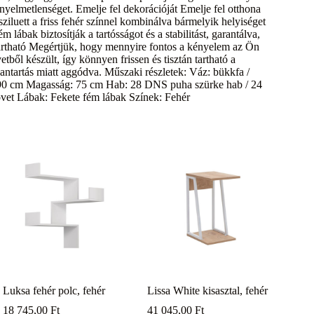
ényelmetlenséget. Emelje fel dekorációját Emelje fel otthona
sziluett a friss fehér színnel kombinálva bármelyik helyiséget
 lábak biztosítják a tartósságot és a stabilitást, garantálva,
tartható Megértjük, hogy mennyire fontos a kényelem az Ön
etből készült, így könnyen frissen és tisztán tartható a
bantartás miatt aggódva. Műszaki részletek: Váz: bükkfa /
: 90 cm Magasság: 75 cm Hab: 28 DNS puha szürke hab / 24
vet Lábak: Fekete fém lábak Színek: Fehér
Luksa fehér polc, fehér
Lissa White kisasztal, fehér
18 745,00
Ft
41 045,00
Ft