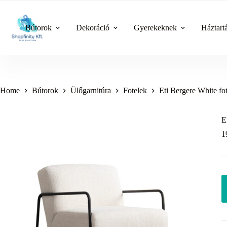
Skip
to
content
Bútorok
Dekoráció
Gyerekeknek
Háztart
Home
Bútorok
Ülőgarnitúra
Fotelek
Eti Bergere White fot
E
1