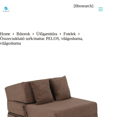
Skip
[fibosearch]
to
content
Home
Bútorok
Ülőgarnitúra
Fotelek
Összecsukható szék/matrac PELOS, világosbarna,
világosbarna