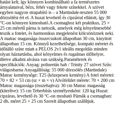
hatást kelt, így könnyen kombinálható a fa természetes
árnyalataival, bézs, fehér vagy fekete színekkel. A szövet
egyben nagyon strapabíró is – a Martindale-teszten 55 000
dörzsölést ért el. A huzat levehető és cipzárral ellátott, így 30
°C-on könnyen kimosható.A csomaghoz két praktikus, 25 ×
25 cm méretű párna is tartozik, amelyek még kényelmesebbé
teszik a fotelet, és harmonikus megjelenést kölcsönöznek neki.
A matrac magassága összecsukott állapotban 30 cm, kinyitott
állapotban 15 cm. Könnyű kezelhetősége, kompakt méretei és
időtálló színe miatt a PELOS 2v1 ideális megoldás minden
olyan háztartásba, ahol kényelmes és rugalmas ülőhelyre,
illetve alkalmi alvásra van szükség.Paraméterek és
specifikációk: Anyag: poliuretán hab / Trinity 27 szövet Szín:
világosbarna Anyagállóság: 55 000 dörzsölés (Martindale)
Matrac keménysége: T25 (közepesen kemény) A fotel méretei:
70 × 82 × 53 cm (sz × m × v) Alvófelület mérete: 70 × 200 cm
Matrac magassága (összehajtva): 30 cm Matrac magasság
(kiterítve): 15 cm Teherbírás személyenként: 120 kg Huzat:
cipzáras, levehető és 30 °C-on mosható Párnák a csomagban:
2 db, méret 25 × 25 cm Szerelt állapotban szállítjuk.