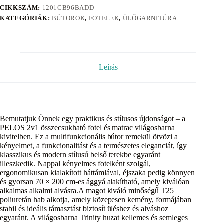
CIKKSZÁM:
1201CB96BADD
KATEGÓRIÁK:
BÚTOROK
,
FOTELEK
,
ÜLŐGARNITÚRA
Leírás
Bemutatjuk Önnek egy praktikus és stílusos újdonságot – a
PELOS 2v1 összecsukható fotel és matrac világosbarna
kivitelben. Ez a multifunkcionális bútor remekül ötvözi a
kényelmet, a funkcionalitást és a természetes eleganciát, így
klasszikus és modern stílusú belső terekbe egyaránt
illeszkedik. Nappal kényelmes fotelként szolgál,
ergonomikusan kialakított háttámlával, éjszaka pedig könnyen
és gyorsan 70 × 200 cm-es ággyá alakítható, amely kiválóan
alkalmas alkalmi alvásra.A magot kiváló minőségű T25
poliuretán hab alkotja, amely közepesen kemény, formájában
stabil és ideális támasztást biztosít üléshez és alváshoz
egyaránt. A világosbarna Trinity huzat kellemes és semleges