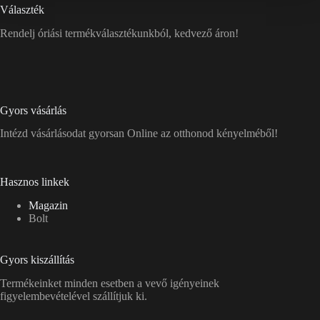
Választék
Rendelj óriási termékválasztékunkból, kedvező áron!
Gyors vásárlás
Intézd vásárlásodat gyorsan Online az otthonod kényelméből!
Hasznos linkek
Magazin
Bolt
Gyors kiszállítás
Termékeinket minden esetben a vevő igényeinek
figyelembevételével szállítjuk ki.