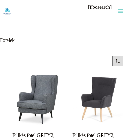
Skip
[fibosearch]
to
content
Fotelek
Fülkés fotel GREY2,
Fülkés fotel GREY2,