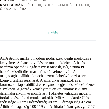
KATEGÓRIÁK:
BÚTOROK
,
IRODAI SZÉKEK ÉS FOTELEK
,
ÜLŐGARNITÚRA
Leírás
Az Autronic márkájú modern irodai szék ideális megoldás a
kényelmes és hatékony üléshez munka közben. A hálós
háttámla optimális légáteresztést biztosít, míg a puha PU
habból készült ülés maximális kényelmet nyújt. A
magasságban állítható mechanizmus lehetővé teszi a szék
könnyű testhez igazítását. A szilárd kartámaszok és a
krómozott alap stabilitást és elegáns megjelenést kölcsönöznek
a széknek. A görgők kemény felületekre alkalmasak, ami
garantálja a könnyű mozgatást. Tökéletes választás modern
irodákba és otthoni munkasarkokba.Műszaki adatok: Ülés
szélessége 49 cm Ülésmélység 48 cm Ülésmagasság 47 cm
Állítható magasság 109-119 cm Állítható ülésmagasság 47-57