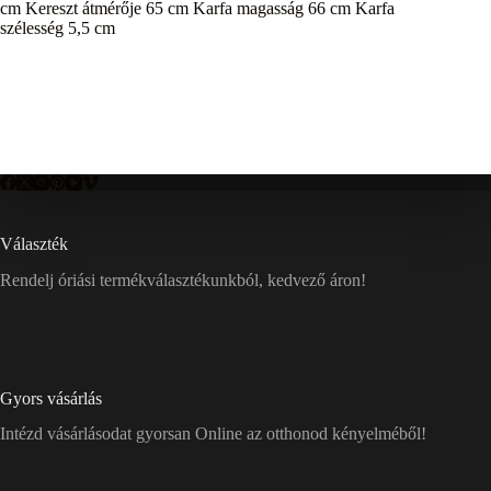
cm Kereszt átmérője 65 cm Karfa magasság 66 cm Karfa
szélesség 5,5 cm
Választék
Rendelj óriási termékválasztékunkból, kedvező áron!
Gyors vásárlás
Intézd vásárlásodat gyorsan Online az otthonod kényelméből!