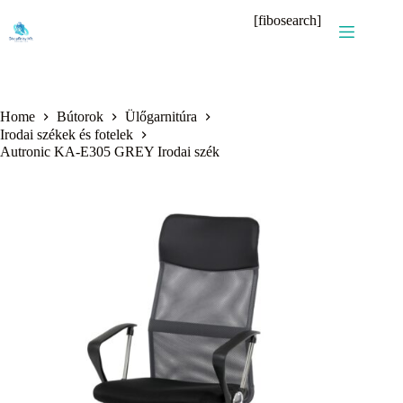
Skip
[fibosearch]
to
content
Home
Bútorok
Ülőgarnitúra
Irodai székek és fotelek
Autronic KA-E305 GREY Irodai szék