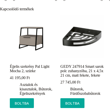
Kapcsolódó termékek
Éjjelis szekrény Pal Light
GEDY 247914 Smart sarok
Mocha 2, szürke
polc zuhanyzóba, 21 x 4,5x
21 cm, matt fekete, fekete
41 195,00
Ft
27 745,00
Ft
Asztalok és
kisasztalok
,
Bútorok
,
Bútorok
,
Éjjeliszekrények
Fürdőszobabútorok
BOLTBA
BOLTBA