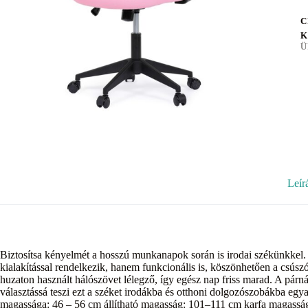
C
K
Ü
Leír
Biztosítsa kényelmét a hosszú munkanapok során is irodai székünkkel. 
kialakítással rendelkezik, hanem funkcionális is, köszönhetően a csúszó
huzaton használt hálószövet lélegző, így egész nap friss marad. A párn
választássá teszi ezt a széket irodákba és otthoni dolgozószobákba egy
magassága: 46 – 56 cm állítható magasság: 101–111 cm karfa magassá