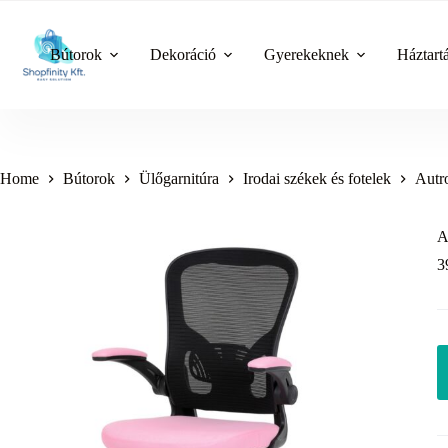
Skip
to
content
Bútorok
Dekoráció
Gyerekeknek
Háztart
Home
Bútorok
Ülőgarnitúra
Irodai székek és fotelek
Autr
A
3