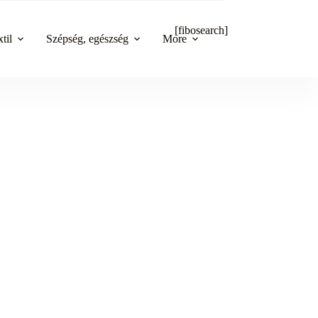
[fibosearch]
til
Szépség, egészség
More