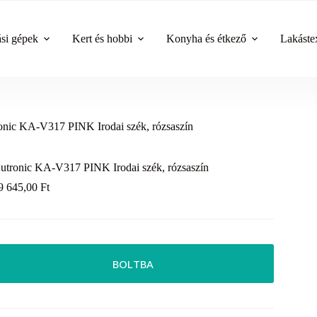
ási gépek
Kert és hobbi
Konyha és étkező
Lakástex
onic KA-V317 PINK Irodai szék, rózsaszín
utronic KA-V317 PINK Irodai szék, rózsaszín
9 645,00
Ft
BOLTBA