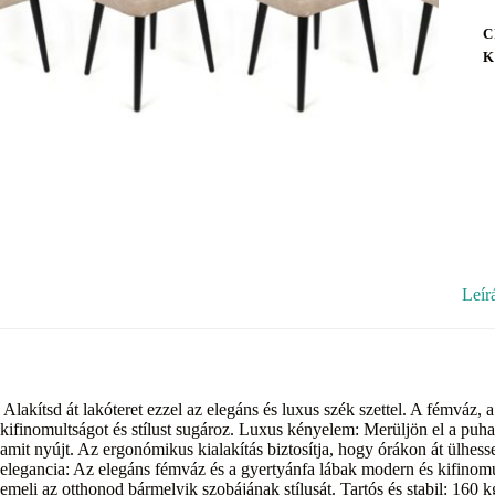
C
K
Leír
Alakítsd át lakóteret ezzel az elegáns és luxus szék szettel. A fémváz,
kifinomultságot és stílust sugároz. Luxus kényelem: Merüljön el a puha
amit nyújt. Az ergonómikus kialakítás biztosítja, hogy órákon át ülhe
elegancia: Az elegáns fémváz és a gyertyánfa lábak modern és kifinom
emeli az otthonod bármelyik szobájának stílusát. Tartós és stabil: 160 k