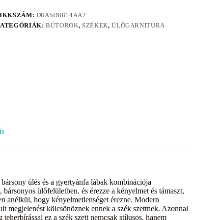
IKKSZÁM:
D8A5D8814AA2
ATEGÓRIÁK:
BÚTOROK
,
SZÉKEK
,
ÜLŐGARNITÚRA
ás
 a bársony ülés és a gyertyánfa lábak kombinációja
, bársonyos ülőfelületben, és érezze a kényelmet és támaszt,
ssen anélkül, hogy kényelmetlenséget érezne. Modern
ult megjelenést kölcsönöznek ennek a szék szettnek. Azonnal
g teherbírással ez a szék szett nemcsak stílusos, hanem