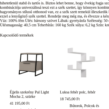
hihetetlenül stabil és tartós is. Biztos lehet benne, hogy évekig fogja sz
kombinációja univerzálissá teszi ezt a szék szettet, így könnyen komb
hagyományos stílusú otthonod van, ez a szék szett remekül illeszkedik
ezzel a lenyűgöző szék szettel. Rendelje meg még ma, és élvezze a kény
Váz: 100% fém Ülés: bársony szövet Lábak: gyertyánfa Szélesség: 50
Ülésmagasság: 40,5 cm Teherbírás: 160 kg Szék súlya: 6,2 kg Szín: kr
Kapcsolódó termékek
Éjjelis szekrény Pal Light
Luksa fehér polc, fehér
Mocha 2, szürke
18 745,00
Ft
41 195,00
Ft
Bútorok
,
Polcok és