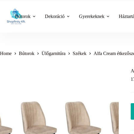
Skip
to
content
Bútorok
Dekoráció
Gyerekeknek
Háztart
Home
Bútorok
Ülőgarnitúra
Székek
Alfa Cream étkezőszé
A
1