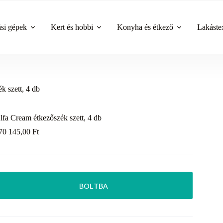
ási gépek
Kert és hobbi
Konyha és étkező
Lakástex
k szett, 4 db
lfa Cream étkezőszék szett, 4 db
70 145,00
Ft
BOLTBA