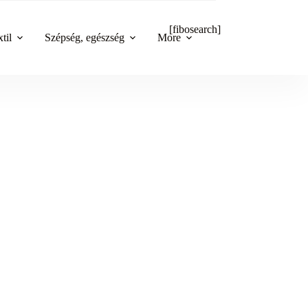
[fibosearch]
til
Szépség, egészség
More