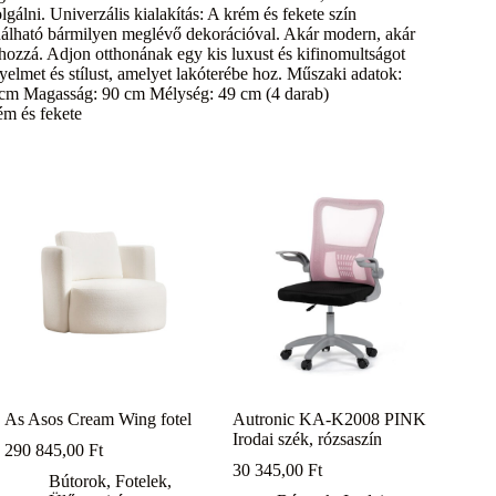
olgálni. Univerzális kialakítás: A krém és fekete szín
inálható bármilyen meglévő dekorációval. Akár modern, akár
 hozzá. Adjon otthonának egy kis luxust és kifinomultságot
elmet és stílust, amelyet lakóterébe hoz. Műszaki adatok:
 cm Magasság: 90 cm Mélység: 49 cm (4 darab)
ém és fekete
As Asos Cream Wing fotel
Autronic KA-K2008 PINK
Irodai szék, rózsaszín
290 845,00
Ft
30 345,00
Ft
Bútorok
,
Fotelek
,