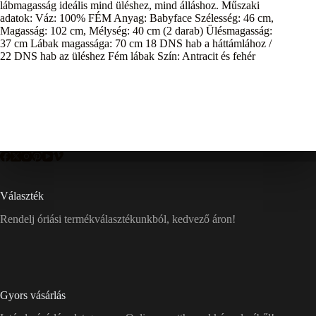
lábmagasság ideális mind üléshez, mind álláshoz. Műszaki
adatok: Váz: 100% FÉM Anyag: Babyface Szélesség: 46 cm,
Magasság: 102 cm, Mélység: 40 cm (2 darab) Ülésmagasság:
37 cm Lábak magassága: 70 cm 18 DNS hab a háttámlához /
22 DNS hab az üléshez Fém lábak Szín: Antracit és fehér
Választék
Rendelj óriási termékválasztékunkból, kedvező áron!
Gyors vásárlás