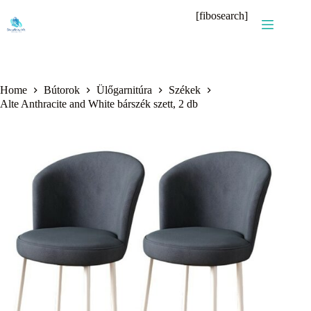
Skip
[fibosearch]
to
content
Home
Bútorok
Ülőgarnitúra
Székek
Alte Anthracite and White bárszék szett, 2 db