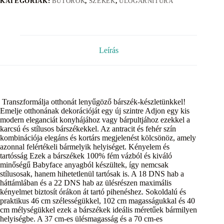
KATEGÓRIÁK:
BÚTOROK
,
SZÉKEK
,
ÜLŐGARNITÚRA
Leírás
Transzformálja otthonát lenyűgöző bárszék-készletünkkel!
Emelje otthonának dekorációját egy új szintre Adjon egy kis
modern eleganciát konyhájához vagy bárpultjához ezekkel a
karcsú és stílusos bárszékekkel. Az antracit és fehér szín
kombinációja elegáns és kortárs megjelenést kölcsönöz, amely
azonnal felértékeli bármelyik helyiséget. Kényelem és
tartósság Ezek a bárszékek 100% fém vázból és kiváló
minőségű Babyface anyagból készültek, így nemcsak
stílusosak, hanem hihetetlenül tartósak is. A 18 DNS hab a
háttámlában és a 22 DNS hab az ülésrészen maximális
kényelmet biztosít órákon át tartó pihenéshez. Sokoldalú és
praktikus 46 cm szélességükkel, 102 cm magasságukkal és 40
cm mélységükkel ezek a bárszékek ideális méretűek bármilyen
helyiségbe. A 37 cm-es ülésmagasság és a 70 cm-es