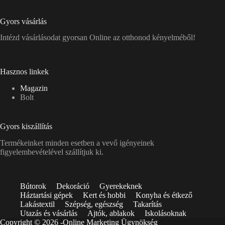
Gyors vásárlás
Intézd vásárlásodat gyorsan Online az otthonod kényelméből!
Hasznos linkek
Magazin
Bolt
Gyors kiszállítás
Termékeinket minden esetben a vevő igényeinek
figyelembevételével szállítjuk ki.
Bútorok
Dekoráció
Gyerekeknek
Háztartási gépek
Kert és hobbi
Konyha és étkező
Lakástextil
Szépség, egészség
Takarítás
Utazás és vásárlás
Ajtók, ablakok
Iskolásoknak
Copyright © 2026 -
Online Marketing Ügynökség