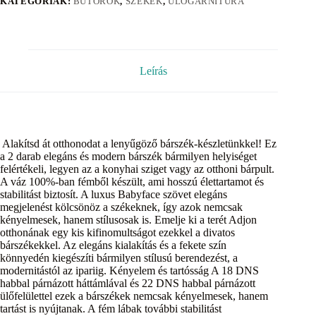
KATEGÓRIÁK:
BÚTOROK
,
SZÉKEK
,
ÜLŐGARNITÚRA
Leírás
Alakítsd át otthonodat a lenyűgöző bárszék-készletünkkel! Ez
a 2 darab elegáns és modern bárszék bármilyen helyiséget
felértékeli, legyen az a konyhai sziget vagy az otthoni bárpult.
A váz 100%-ban fémből készült, ami hosszú élettartamot és
stabilitást biztosít. A luxus Babyface szövet elegáns
megjelenést kölcsönöz a székeknek, így azok nemcsak
kényelmesek, hanem stílusosak is. Emelje ki a terét Adjon
otthonának egy kis kifinomultságot ezekkel a divatos
bárszékekkel. Az elegáns kialakítás és a fekete szín
könnyedén kiegészíti bármilyen stílusú berendezést, a
modernitástól az ipariig. Kényelem és tartósság A 18 DNS
habbal párnázott háttámlával és 22 DNS habbal párnázott
ülőfelülettel ezek a bárszékek nemcsak kényelmesek, hanem
tartást is nyújtanak. A fém lábak további stabilitást