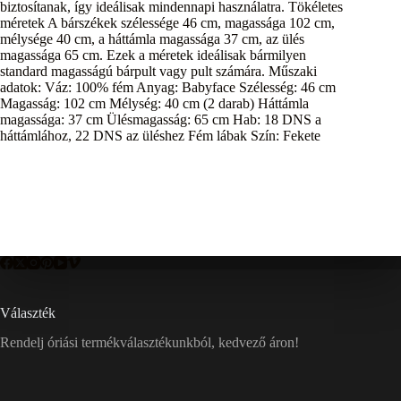
biztosítanak, így ideálisak mindennapi használatra. Tökéletes
méretek A bárszékek szélessége 46 cm, magassága 102 cm,
mélysége 40 cm, a háttámla magassága 37 cm, az ülés
magassága 65 cm. Ezek a méretek ideálisak bármilyen
standard magasságú bárpult vagy pult számára. Műszaki
adatok: Váz: 100% fém Anyag: Babyface Szélesség: 46 cm
Magasság: 102 cm Mélység: 40 cm (2 darab) Háttámla
magassága: 37 cm Ülésmagasság: 65 cm Hab: 18 DNS a
háttámlához, 22 DNS az üléshez Fém lábak Szín: Fekete
Választék
Rendelj óriási termékválasztékunkból, kedvező áron!