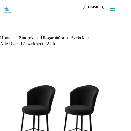
Skip
[fibosearch]
to
content
Home
Bútorok
Ülőgarnitúra
Székek
Alte Black bárszék szett, 2 db