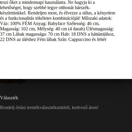
teszi őket a mindennapi használatra. Ne hagyja ki a
lehetőséget, hogy szebbé tegye otthonát bárszék-
készletünkkel. Rendeljen most, és élvezze a stílus, a kényelem
és a funkcionalitás tökéletes kombinációját! Műszaki adatok:
Váz: 100% FÉM Anyag: Babyface Szélesség: 46 cm,
Magasság: 102 cm, Mélység: 40 cm (4 darab) Ülésmagasság:
37 cm Lábak magassága: 70 cm Hab: 18 DNS a háttámlához,
22 DNS az üléshez Fém lábak Szín: Cappuccino és fehér
Választék
Rendelj óriási termékválasztékunkból, kedvező áron!