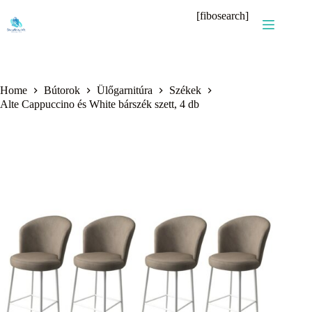
Skip
[fibosearch]
to
content
Home
Bútorok
Ülőgarnitúra
Székek
Alte Cappuccino és White bárszék szett, 4 db