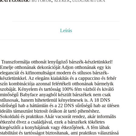
KATEGÓRIÁK:
BÚTOROK
,
SZÉKEK
,
ÜLŐGARNITÚRA
Leírás
Transzformálja otthonát lenyűgöző bárszék-készletünkkel!
Emelje otthonának dekorációját Adjon otthonának egy kis
eleganciát és kifinomultságot modern és stílusos bárszék-
készletünkkel. Az elegáns kialakítás és a cappuccino és fehér
szín kombinációja azonnal felértékeli otthonának bármelyik
szobáját. Kényelem és tartósság 100% fém vázból és kiváló
minőségű Babyface anyagból készült bárszékek nem csak
stílusosak, hanem hihetetlenül kényelmesek is. A 18 DNS
sűrűségű hab a háttámlán és a 22 DNS sűrűségű hab az ülésen
ideális támasztást biztosít órákon át tartó pihenéshez.
Sokoldalú és praktikus Akár vacsorát rendez, akár informális
étkezést élvez a családjával, ezek a bárszékek tökéletes
kiegészítői a konyhájának vagy étkezőjének. A fém lábak
stabilitást és tartósságot biztosítanak, ami praktikus választássá