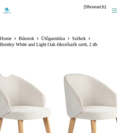
Skip
[fibosearch]
to
content
Home
Bútorok
Ülőgarnitúra
Székek
Bentley White and Light Oak étkezőszék szett, 2 db