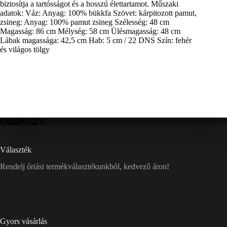
biztosítja a tartósságot és a hosszú élettartamot. Műszaki
adatok: Váz: Anyag: 100% bükkfa Szövet: kárpitozott pamut,
zsineg: Anyag: 100% pamut zsineg Szélesség: 48 cm
Magasság: 86 cm Mélység: 58 cm Ülésmagasság: 48 cm
Lábak magassága: 42,5 cm Hab: 5 cm / 22 DNS Szín: fehér
és világos tölgy
Választék
Rendelj óriási termékválasztékunkból, kedvező áron!
Gyors vásárlás