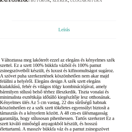
KATEGÓRIÁK:
BÚTOROK
,
SZÉKEK
,
ÜLŐGARNITÚRA
Leírás
Változtassa meg lakóterét ezzel az elegáns és kényelmes szék
szettel. Ez a szett 100% bükkfa vázból és 100% pamut
zsinegszövetből készült, és luxust és kifinomultságot sugároz.
A szövet puha szerkezetének köszönhetően nem akar majd
felállni a helyéről. Elegáns design A szék szett elegáns
kialakítású, fehér és világos tölgy kombinációjával, amely
bármilyen stílusú belső térhez illeszkedik. Tiszta vonalai és
minimalista esztétikája időtálló kiegészítője lesz otthonának.
Kényelmes ülés Az 5 cm vastag, 22 dns sűrűségű habnak
köszönhetően ez a szék szett tökéletes egyensúlyt biztosít a
támasztás és a kényelem között. A 48 cm-es ülésmagasság
garantálja, hogy stílusosan pihenhessen. Tartós szerkezet Ez a
szett kiváló minőségű anyagokból készült, és hosszú
élettartamú. A masszív bükkfa váz és a pamut zsinegszövet