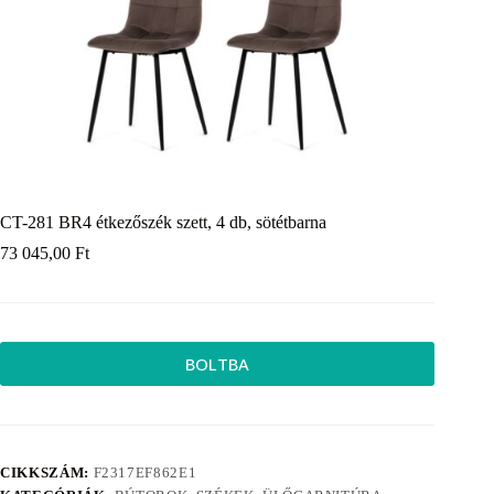
CT-281 BR4 étkezőszék szett, 4 db, sötétbarna
73 045,00
Ft
BOLTBA
CIKKSZÁM:
F2317EF862E1