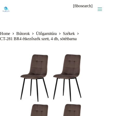
Skip
[fibosearch]
to
content
Home
Bútorok
Ülőgarnitúra
Székek
CT-281 BR4 étkezőszék szett, 4 db, sötétbarna