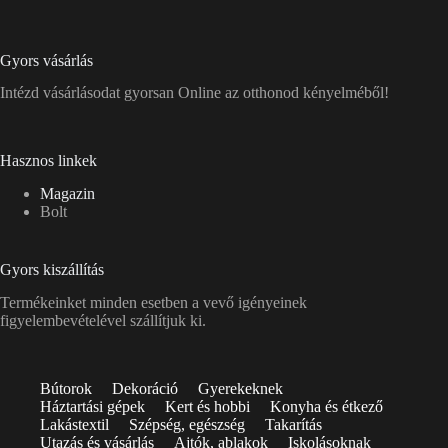
Gyors vásárlás
Intézd vásárlásodat gyorsan Online az otthonod kényelméből!
Hasznos linkek
Magazin
Bolt
Gyors kiszállítás
Termékeinket minden esetben a vevő igényeinek
figyelembevételével szállítjuk ki.
Bútorok
Dekoráció
Gyerekeknek
Háztartási gépek
Kert és hobbi
Konyha és étkező
Lakástextil
Szépség, egészség
Takarítás
Utazás és vásárlás
Ajtók, ablakok
Iskolásoknak