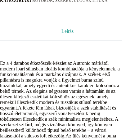
KATEGÓRIÁK:
BÚTOROK
,
SZÉKEK
,
ÜLŐGARNITÚRA
Leírás
Ez a 4 darabos étkezőszék-készlet az Autronic márkától
modern ipari stílusban ideális kombinációja a kényelemnek, a
funkcionalitásnak és a markáns dizájnnak. A székek első
pillantásra is magukra vonják a figyelmet barna színű
huzatukkal, amely egyedi és autentikus karaktert kölcsönöz a
belső térnek. Az elegáns négyzetes varrás a háttámlán és az
ülésen kifejező esztétikát kölcsönöz az egésznek, amely
remekül illeszkedik modern és rusztikus stílusú terekbe
egyaránt.A fekete fém lábak biztosítják a szék stabilitását és
hosszú élettartamát, egyszerű vonalvezetésük pedig
tökéletesen illeszkedik a szék minimalista megjelenéséhez. A
szerkezet szilárd, mégis vizuálisan könnyed, így könnyen
beilleszthető különböző típusú belső terekbe – a városi
lakásoktól a stílusos loft étkezőig.Az ülés kényelmét a puha