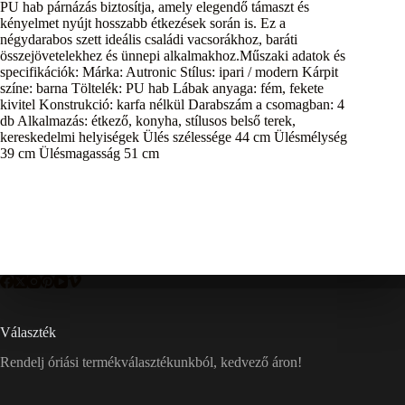
PU hab párnázás biztosítja, amely elegendő támaszt és
kényelmet nyújt hosszabb étkezések során is. Ez a
négydarabos szett ideális családi vacsorákhoz, baráti
összejövetelekhez és ünnepi alkalmakhoz.Műszaki adatok és
specifikációk: Márka: Autronic Stílus: ipari / modern Kárpit
színe: barna Töltelék: PU hab Lábak anyaga: fém, fekete
kivitel Konstrukció: karfa nélkül Darabszám a csomagban: 4
db Alkalmazás: étkező, konyha, stílusos belső terek,
kereskedelmi helyiségek Ülés szélessége 44 cm Ülésmélység
39 cm Ülésmagasság 51 cm
Választék
Rendelj óriási termékválasztékunkból, kedvező áron!