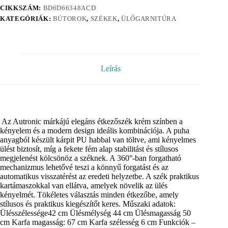
CIKKSZÁM:
BD6D66348ACD
KATEGÓRIÁK:
BÚTOROK
,
SZÉKEK
,
ÜLŐGARNITÚRA
Leírás
Az Autronic márkájú elegáns étkezőszék krém színben a
kényelem és a modern design ideális kombinációja. A puha
anyagból készült kárpit PU habbal van töltve, ami kényelmes
ülést biztosít, míg a fekete fém alap stabilitást és stílusos
megjelenést kölcsönöz a széknek. A 360°-ban forgatható
mechanizmus lehetővé teszi a könnyű forgatást és az
automatikus visszatérést az eredeti helyzetbe. A szék praktikus
kartámaszokkal van ellátva, amelyek növelik az ülés
kényelmét. Tökéletes választás minden étkezőbe, amely
stílusos és praktikus kiegészítőt keres. Műszaki adatok:
Ülésszélessége42 cm Ülésmélység 44 cm Ülésmagasság 50
cm Karfa magasság: 67 cm Karfa szélesség 6 cm Funkciók –