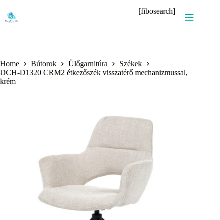
Skip
[fibosearch]
to
content
Home
Bútorok
Ülőgarnitúra
Székek
DCH-D1320 CRM2 étkezőszék visszatérő mechanizmussal,
krém