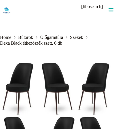
Skip
[fibosearch]
to
content
Home
Bútorok
Ülőgarnitúra
Székek
Dexa Black étkezőszék szett, 6 db