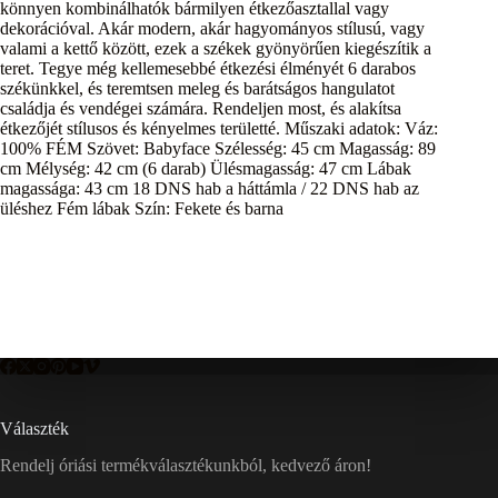
könnyen kombinálhatók bármilyen étkezőasztallal vagy
dekorációval. Akár modern, akár hagyományos stílusú, vagy
valami a kettő között, ezek a székek gyönyörűen kiegészítik a
teret. Tegye még kellemesebbé étkezési élményét 6 darabos
székünkkel, és teremtsen meleg és barátságos hangulatot
családja és vendégei számára. Rendeljen most, és alakítsa
étkezőjét stílusos és kényelmes területté. Műszaki adatok: Váz:
100% FÉM Szövet: Babyface Szélesség: 45 cm Magasság: 89
cm Mélység: 42 cm (6 darab) Ülésmagasság: 47 cm Lábak
magassága: 43 cm 18 DNS hab a háttámla / 22 DNS hab az
üléshez Fém lábak Szín: Fekete és barna
Választék
Rendelj óriási termékválasztékunkból, kedvező áron!