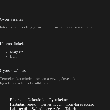
Gyors vásárlás
Intézd vásárlásodat gyorsan Online az otthonod kényelméből!
Hasznos linkek
Magazin
Bolt
Gyors kiszállítás
Termékeinket minden esetben a vevő igényeinek
figyelembevételével szállítjuk ki.
Bútorok
Dekoráció
Gyerekeknek
Háztartási gépek
Kert és hobbi
Konyha és étkező
Lakástextil
Szépség, egészség
Takarítás