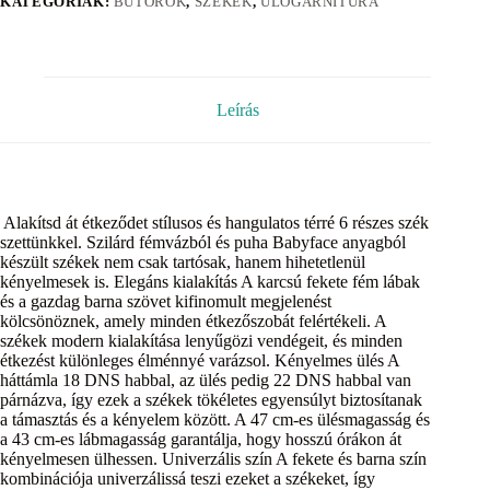
KATEGÓRIÁK:
BÚTOROK
,
SZÉKEK
,
ÜLŐGARNITÚRA
Leírás
Alakítsd át étkeződet stílusos és hangulatos térré 6 részes szék
szettünkkel. Szilárd fémvázból és puha Babyface anyagból
készült székek nem csak tartósak, hanem hihetetlenül
kényelmesek is. Elegáns kialakítás A karcsú fekete fém lábak
és a gazdag barna szövet kifinomult megjelenést
kölcsönöznek, amely minden étkezőszobát felértékeli. A
székek modern kialakítása lenyűgözi vendégeit, és minden
étkezést különleges élménnyé varázsol. Kényelmes ülés A
háttámla 18 DNS habbal, az ülés pedig 22 DNS habbal van
párnázva, így ezek a székek tökéletes egyensúlyt biztosítanak
a támasztás és a kényelem között. A 47 cm-es ülésmagasság és
a 43 cm-es lábmagasság garantálja, hogy hosszú órákon át
kényelmesen ülhessen. Univerzális szín A fekete és barna szín
kombinációja univerzálissá teszi ezeket a székeket, így