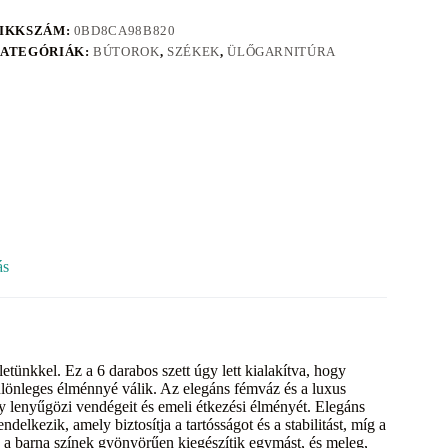
IKKSZÁM:
0BD8CA98B820
ATEGÓRIÁK:
BÚTOROK
,
SZÉKEK
,
ÜLŐGARNITÚRA
ás
etünkkel. Ez a 6 darabos szett úgy lett kialakítva, hogy
ülönleges élménnyé válik. Az elegáns fémváz és a luxus
 lenyűgözi vendégeit és emeli étkezési élményét. Elegáns
elkezik, amely biztosítja a tartósságot és a stabilitást, míg a
 a barna színek gyönyörűen kiegészítik egymást, és meleg,