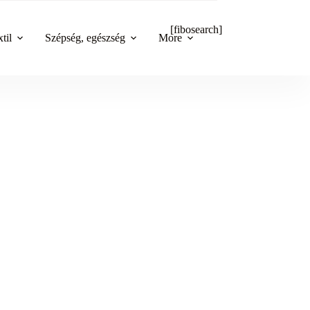
[fibosearch]
til
Szépség, egészség
More