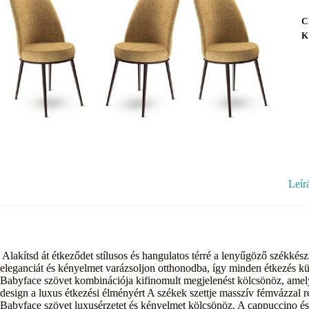
C
K
Leír
Alakítsd át étkeződet stílusos és hangulatos térré a lenyűgöző székkészl
eleganciát és kényelmet varázsoljon otthonodba, így minden étkezés k
Babyface szövet kombinációja kifinomult megjelenést kölcsönöz, amely
design a luxus étkezési élményért A székek szettje masszív fémvázzal rend
Babyface szövet luxusérzetet és kényelmet kölcsönöz. A cappuccino és