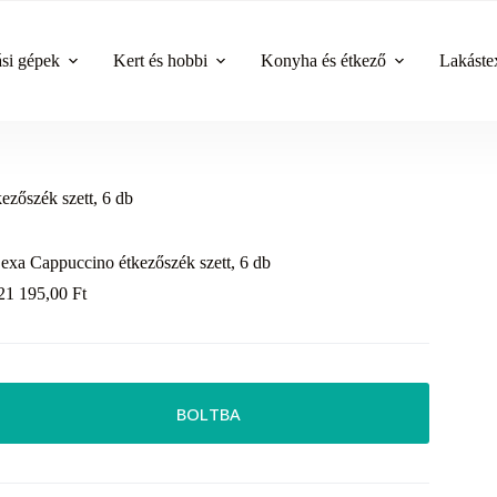
ási gépek
Kert és hobbi
Konyha és étkező
Lakástex
zőszék szett, 6 db
exa Cappuccino étkezőszék szett, 6 db
21 195,00
Ft
BOLTBA