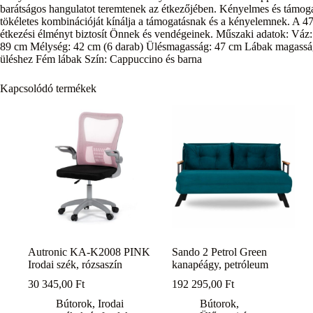
barátságos hangulatot teremtenek az étkezőjében. Kényelmes és támog
tökéletes kombinációját kínálja a támogatásnak és a kényelemnek. A 
étkezési élményt biztosít Önnek és vendégeinek. Műszaki adatok: V
89 cm Mélység: 42 cm (6 darab) Ülésmagasság: 47 cm Lábak magassá
üléshez Fém lábak Szín: Cappuccino és barna
Kapcsolódó termékek
Autronic KA-K2008 PINK
Sando 2 Petrol Green
Irodai szék, rózsaszín
kanapéágy, petróleum
30 345,00
Ft
192 295,00
Ft
Bútorok
,
Irodai
Bútorok
,