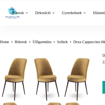
Skip
to
content
Bútorok
Dekoráció
Gyerekeknek
Háztart
Home
Bútorok
Ülőgarnitúra
Székek
Dexa Cappuccino étke
D
2