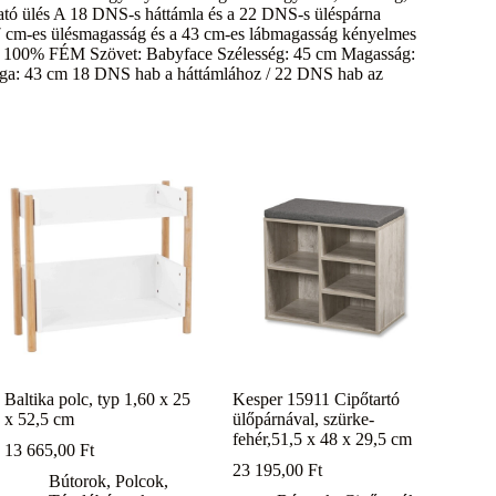
ató ülés A 18 DNS-s háttámla és a 22 DNS-s üléspárna
47 cm-es ülésmagasság és a 43 cm-es lábmagasság kényelmes
áz: 100% FÉM Szövet: Babyface Szélesség: 45 cm Magasság:
ga: 43 cm 18 DNS hab a háttámlához / 22 DNS hab az
Baltika polc, typ 1,60 x 25
Kesper 15911 Cipőtartó
x 52,5 cm
ülőpárnával, szürke-
fehér,51,5 x 48 x 29,5 cm
13 665,00
Ft
23 195,00
Ft
Bútorok
,
Polcok
,