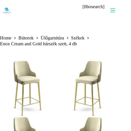
Skip
[fibosearch]
to
content
Home
Bútorok
Ülőgarnitúra
Székek
Enox Cream and Gold bárszék szett, 4 db