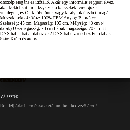
összkép elegáns és időtálló. Akár egy informális reggelit élvez,
akár koktélpartit rendez, ezek a bárszékek lenyűgözik
vendégeit, és Ön királynőnek vagy királynak érezheti magát.
Műszaki adatok: Váz: 100% FÉM Anyag: Babyface
Szélesség: 45 cm, Magasság: 105 cm, Mélység: 43 cm (4
darab) Ülésmagasság: 73 cm Lábak magassága: 70 cm 18
DNS hab a háttámlához / 22 DNS hab az üléshez Fém lábak
Szín: Krém és arany
Választék
Rendelj óriási termékválasztékunkból, kedvező áron!