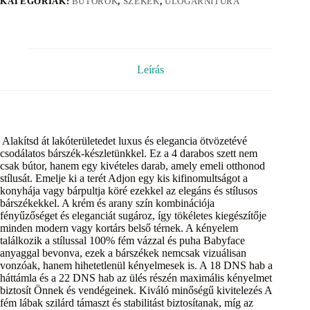
KATEGÓRIÁK:
BÚTOROK
,
SZÉKEK
,
ÜLŐGARNITÚRA
Leírás
Alakítsd át lakóterületedet luxus és elegancia ötvözetévé
csodálatos bárszék-készletünkkel. Ez a 4 darabos szett nem
csak bútor, hanem egy kivételes darab, amely emeli otthonod
stílusát. Emelje ki a terét Adjon egy kis kifinomultságot a
konyhája vagy bárpultja köré ezekkel az elegáns és stílusos
bárszékekkel. A krém és arany szín kombinációja
fényűzőséget és eleganciát sugároz, így tökéletes kiegészítője
minden modern vagy kortárs belső térnek. A kényelem
találkozik a stílussal 100% fém vázzal és puha Babyface
anyaggal bevonva, ezek a bárszékek nemcsak vizuálisan
vonzóak, hanem hihetetlenül kényelmesek is. A 18 DNS hab a
háttámla és a 22 DNS hab az ülés részén maximális kényelmet
biztosít Önnek és vendégeinek. Kiváló minőségű kivitelezés A
fém lábak szilárd támaszt és stabilitást biztosítanak, míg az