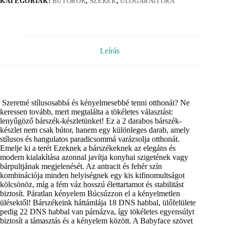
KATEGÓRIÁK:
BÚTOROK
,
SZÉKEK
,
ÜLŐGARNITÚRA
Leírás
Szeretné stílusosabbá és kényelmesebbé tenni otthonát? Ne
keressen tovább, mert megtalálta a tökéletes választást:
lenyűgöző bárszék-készletünket! Ez a 2 darabos bárszék-
készlet nem csak bútor, hanem egy különleges darab, amely
stílusos és hangulatos paradicsommá varázsolja otthonát.
Emelje ki a terét Ezeknek a bárszékeknek az elegáns és
modern kialakítása azonnal javítja konyhai szigetének vagy
bárpultjának megjelenését. Az antracit és fehér szín
kombinációja minden helyiségnek egy kis kifinomultságot
kölcsönöz, míg a fém váz hosszú élettartamot és stabilitást
biztosít. Páratlan kényelem Búcsúzzon el a kényelmetlen
ülésektől! Bárszékeink háttámlája 18 DNS habbal, ülőfelülete
pedig 22 DNS habbal van párnázva, így tökéletes egyensúlyt
biztosít a támasztás és a kényelem között. A Babyface szövet