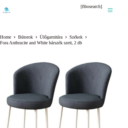
Skip
[fibosearch]
to
content
Home
Bútorok
Ülőgarnitúra
Székek
Fora Anthracite and White bárszék szett, 2 db