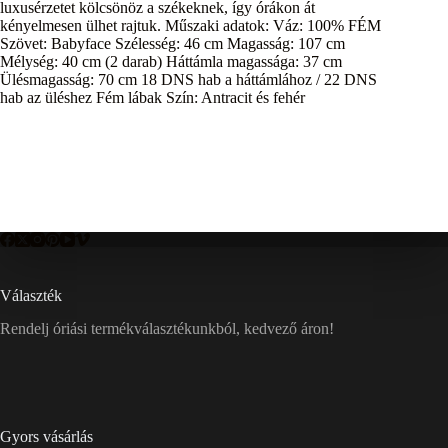
luxusérzetet kölcsönöz a székeknek, így órákon át
kényelmesen ülhet rajtuk. Műszaki adatok: Váz: 100% FÉM
Szövet: Babyface Szélesség: 46 cm Magasság: 107 cm
Mélység: 40 cm (2 darab) Háttámla magassága: 37 cm
Ülésmagasság: 70 cm 18 DNS hab a háttámlához / 22 DNS
hab az üléshez Fém lábak Szín: Antracit és fehér
Választék
Rendelj óriási termékválasztékunkból, kedvező áron!
Gyors vásárlás