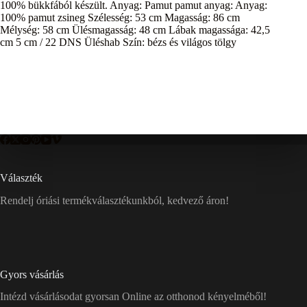
100% bükkfából készült. Anyag: Pamut pamut anyag: Anyag:
100% pamut zsineg Szélesség: 53 cm Magasság: 86 cm
Mélység: 58 cm Ülésmagasság: 48 cm Lábak magassága: 42,5
cm 5 cm / 22 DNS Üléshab Szín: bézs és világos tölgy
Választék
Rendelj óriási termékválasztékunkból, kedvező áron!
Gyors vásárlás
Intézd vásárlásodat gyorsan Online az otthonod kényelméből!