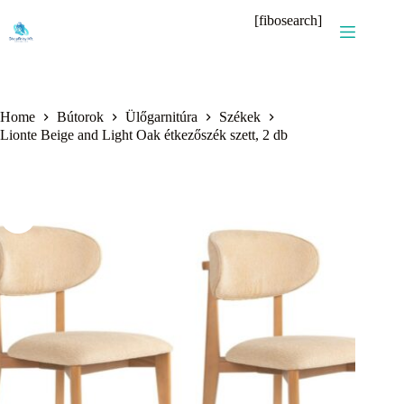
Skip
[fibosearch]
to
content
Home
Bútorok
Ülőgarnitúra
Székek
Lionte Beige and Light Oak étkezőszék szett, 2 db