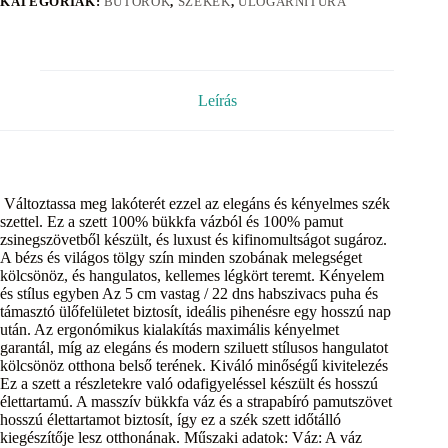
KATEGÓRIÁK:
BÚTOROK
,
SZÉKEK
,
ÜLŐGARNITÚRA
Leírás
Változtassa meg lakóterét ezzel az elegáns és kényelmes szék
szettel. Ez a szett 100% bükkfa vázból és 100% pamut
zsinegszövetből készült, és luxust és kifinomultságot sugároz.
A bézs és világos tölgy szín minden szobának melegséget
kölcsönöz, és hangulatos, kellemes légkört teremt. Kényelem
és stílus egyben Az 5 cm vastag / 22 dns habszivacs puha és
támasztó ülőfelületet biztosít, ideális pihenésre egy hosszú nap
után. Az ergonómikus kialakítás maximális kényelmet
garantál, míg az elegáns és modern sziluett stílusos hangulatot
kölcsönöz otthona belső terének. Kiváló minőségű kivitelezés
Ez a szett a részletekre való odafigyeléssel készült és hosszú
élettartamú. A masszív bükkfa váz és a strapabíró pamutszövet
hosszú élettartamot biztosít, így ez a szék szett időtálló
kiegészítője lesz otthonának. Műszaki adatok: Váz: A váz