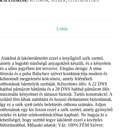
KATEGÓRIÁK:
BÚTOROK
,
SZÉKEK
,
ÜLŐGARNITÚRA
Leírás
Alakítsd át lakóterületedet ezzel a lenyűgöző szék szettel,
amely a legjobb minőségű anyagokból készült, és a kényelem
és a stílus jegyében lett tervezve. Elegáns design: A sima
fémváz és a puha Babyface szövet kombinációja modern és
kifinomult megjelenést kölcsönöz, amely felértékeli
otthonának bármelyik szobáját. Kényelmes ülés: A 22 DNS
habbal párnázott háttámla és a 28 DNS habbal párnázott ülés
maximális kényelmet és támaszt biztosít. Tartós konstrukció: A
szilárd fém lábak stabilitást és hosszú élettartamot biztosítanak,
így ez a szék szett tartós befektetés otthona számára. Adjon
otthonának egy kis luxust ezzel a szék szettel, amely gyönyörű
szürke és króm színkombinációban kapható. Ne hagyja ki a
lehetőséget, hogy szebbé tegye lakóterét ezzel a kivételes
bútordarabbal. Műszaki adatok: Váz: 100% FÉM Szövet: