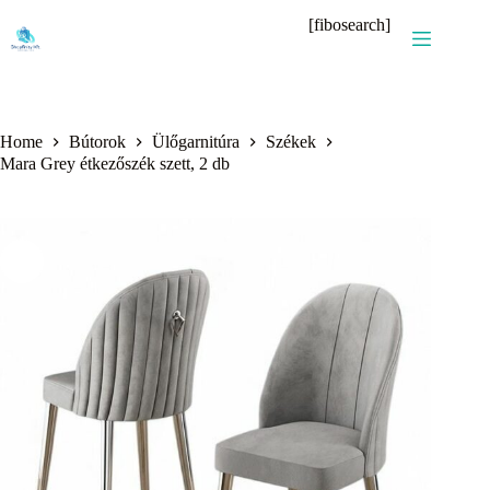
Skip
[fibosearch]
to
content
Home
Bútorok
Ülőgarnitúra
Székek
Mara Grey étkezőszék szett, 2 db