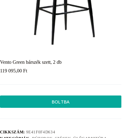
Vento Green bárszék szett, 2 db
119 095,00
Ft
BOLTBA
CIKKSZÁM:
9E41F0F4D634