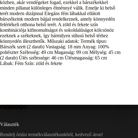
közben, akár vendégeket fogad, ezekkel a bárszékekkel
minden pillanat különleges élménnyé válik. Emelje ki belső
terét modern dizájnnal Elegáns fém lábakkal ellátott
bárszékeink modern bájjal rendelkeznek, amely könnyedén
felértékeli otthona belső terét. A zöld és fekete szín
kombinációja kifinomultságot és sokoldalúságot kölcsönöz
ezeknek a székeknek, így bármilyen stílusú belső térhez
könnyedén illeszthetők. Műszaki adatok: Termék típus:
Bárszék szett (2 darab) Vastagság: 18 mm Anyag: 100%
poliészter Szélesség: 49 cm Magasság: 99 cm Mélység: 45 cm
(2 darab) Ülés szélessége: 46 cm Ülésmagasság: 65 cm
Lábak: Fém Szín: zöld és fekete
Választék
Rendelj óriási termékválasztékunkból, kedvező áron!