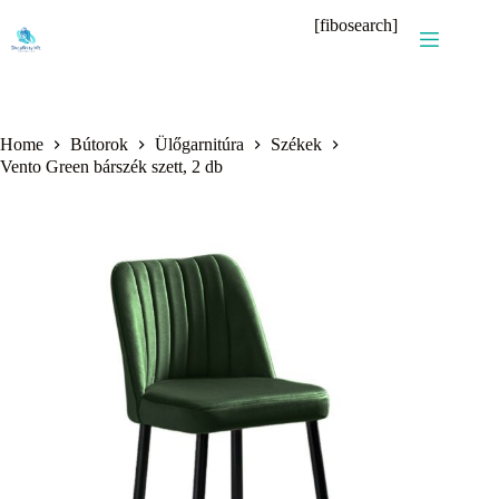
Skip
[fibosearch]
to
content
Home
Bútorok
Ülőgarnitúra
Székek
Vento Green bárszék szett, 2 db