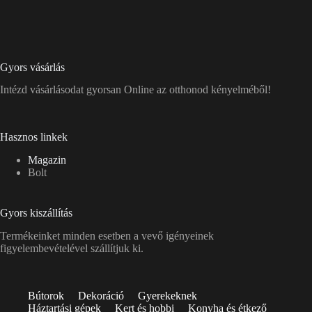
Gyors vásárlás
Intézd vásárlásodat gyorsan Online az otthonod kényelméből!
Hasznos linkek
Magazin
Bolt
Gyors kiszállítás
Termékeinket minden esetben a vevő igényeinek
figyelembevételével szállítjuk ki.
Bútorok
Dekoráció
Gyerekeknek
Háztartási gépek
Kert és hobbi
Konyha és étkező