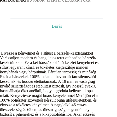
KATEGÓRIÁK:
BÚTOROK
,
SZÉKEK
,
ÜLŐGARNITÚRA
Leírás
Élvezze a kényelmet és a stílust a bárszék-készletünkkel
Varázsoljon modern és hangulatos teret otthonába bárszék-
készletünkkel. Ez a két bárszékből álló készlet kényelmet és
stílust egyaránt kínál, és tökéletes kiegészítője minden
konyhának vagy bárpultnak. Páratlan tartósság és minőség
Ezek a bárszékek 100% melamin bevonatú farostlemezből
készültek, és hosszú élettartamúak. A 18 mm-es vastagság
kiváló szilárdságot és stabilitást biztosít, így hosszú évekig
használhatja őket anélkül, hogy aggódnia kellene a kopás
miatt. Kényeztesse magát luxus kényelemmel Merüljön el a
100% poliészter szövetből készült puha ülőfelületekben, és
élvezze a tökéletes kényelmet. A nagylelkű 46 cm-es
ülésszélesség és 65 cm-es ülésmagasság elegendő helyet
biztosít a pihenéshez és a kikapcsolódáshoz. Akár étkezés