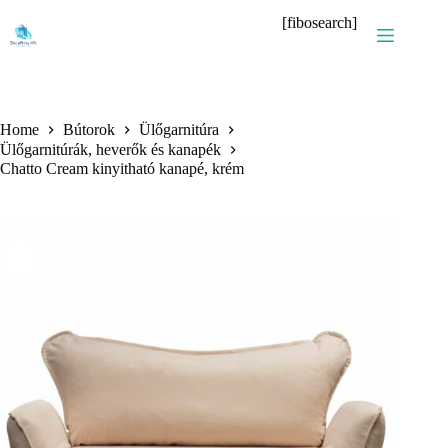
Skip
[fibosearch]
to
content
Home
Bútorok
Ülőgarnitúra
Ülőgarnitúrák, heverők és kanapék
Chatto Cream kinyitható kanapé, krém