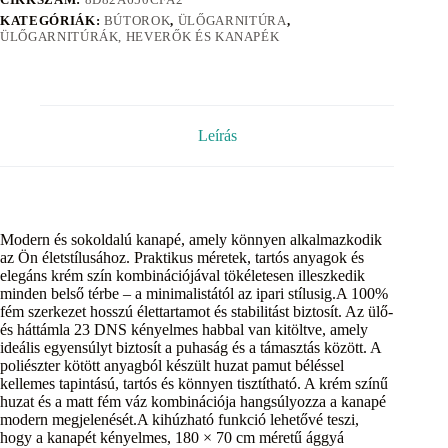
KATEGÓRIÁK:
BÚTOROK
,
ÜLŐGARNITÚRA
,
ÜLŐGARNITÚRÁK, HEVERŐK ÉS KANAPÉK
Leírás
Modern és sokoldalú kanapé, amely könnyen alkalmazkodik
az Ön életstílusához. Praktikus méretek, tartós anyagok és
elegáns krém szín kombinációjával tökéletesen illeszkedik
minden belső térbe – a minimalistától az ipari stílusig.A 100%
fém szerkezet hosszú élettartamot és stabilitást biztosít. Az ülő-
és háttámla 23 DNS kényelmes habbal van kitöltve, amely
ideális egyensúlyt biztosít a puhaság és a támasztás között. A
poliészter kötött anyagból készült huzat pamut béléssel
kellemes tapintású, tartós és könnyen tisztítható. A krém színű
huzat és a matt fém váz kombinációja hangsúlyozza a kanapé
modern megjelenését.A kihúzható funkció lehetővé teszi,
hogy a kanapét kényelmes, 180 × 70 cm méretű ággyá