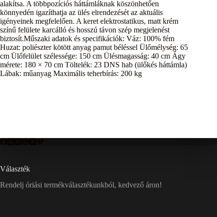
alakítsa. A többpozíciós háttámláknak köszönhetően
könnyedén igazíthatja az ülés elrendezését az aktuális
igényeinek megfelelően. A keret elektrostatikus, matt krém
színű felülete karcálló és hosszú távon szép megjelenést
biztosít.Műszaki adatok és specifikációk: Váz: 100% fém
Huzat: poliészter kötött anyag pamut béléssel Ülőmélység: 65
cm Ülőfelület szélessége: 150 cm Ülésmagasság: 40 cm Ágy
mérete: 180 × 70 cm Töltelék: 23 DNS hab (ülőkés háttámla)
Lábak: műanyag Maximális teherbírás: 200 kg
Választék
Rendelj óriási termékválasztékunkból, kedvező áron!