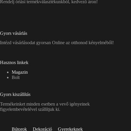
Rendelj óriási termékválasztékunkból, kedvező áron!
Gyors vásárlás
Intézd vásárlásodat gyorsan Online az otthonod kényelméből!
Hasznos linkek
Magazin
Bolt
Gyors kiszállítás
Termékeinket minden esetben a vevő igényeinek
figyelembevételével szállítjuk ki.
Bútorok
Dekoráció
Gyerekeknek