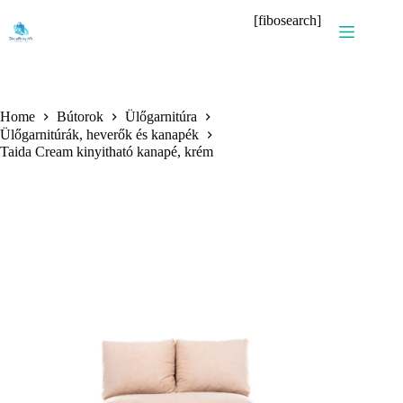
Skip
[fibosearch]
to
content
Home
Bútorok
Ülőgarnitúra
Ülőgarnitúrák, heverők és kanapék
Taida Cream kinyitható kanapé, krém