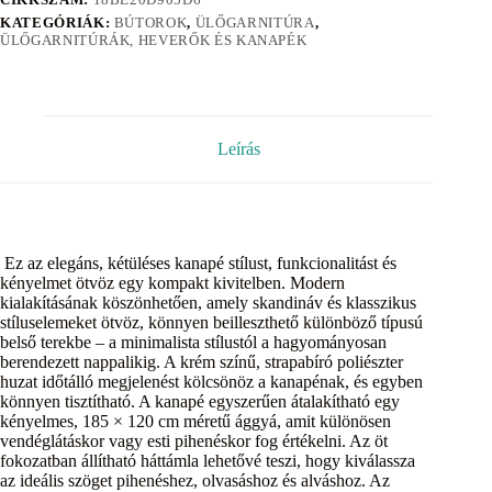
KATEGÓRIÁK:
BÚTOROK
,
ÜLŐGARNITÚRA
,
ÜLŐGARNITÚRÁK, HEVERŐK ÉS KANAPÉK
Leírás
Ez az elegáns, kétüléses kanapé stílust, funkcionalitást és
kényelmet ötvöz egy kompakt kivitelben. Modern
kialakításának köszönhetően, amely skandináv és klasszikus
stíluselemeket ötvöz, könnyen beilleszthető különböző típusú
belső terekbe – a minimalista stílustól a hagyományosan
berendezett nappalikig. A krém színű, strapabíró poliészter
huzat időtálló megjelenést kölcsönöz a kanapénak, és egyben
könnyen tisztítható. A kanapé egyszerűen átalakítható egy
kényelmes, 185 × 120 cm méretű ággyá, amit különösen
vendéglátáskor vagy esti pihenéskor fog értékelni. Az öt
fokozatban állítható háttámla lehetővé teszi, hogy kiválassza
az ideális szöget pihenéshez, olvasáshoz és alváshoz. Az