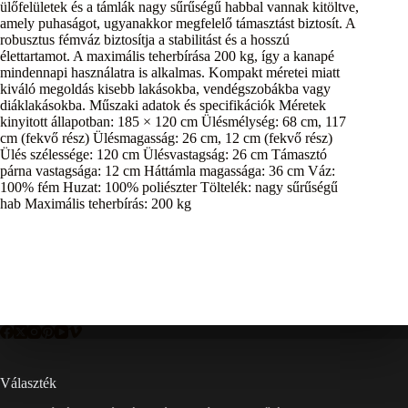
ülőfelületek és a támlák nagy sűrűségű habbal vannak kitöltve,
amely puhaságot, ugyanakkor megfelelő támasztást biztosít. A
robusztus fémváz biztosítja a stabilitást és a hosszú
élettartamot. A maximális teherbírása 200 kg, így a kanapé
mindennapi használatra is alkalmas. Kompakt méretei miatt
kiváló megoldás kisebb lakásokba, vendégszobákba vagy
diáklakásokba. Műszaki adatok és specifikációk Méretek
kinyitott állapotban: 185 × 120 cm Ülésmélység: 68 cm, 117
cm (fekvő rész) Ülésmagasság: 26 cm, 12 cm (fekvő rész)
Ülés szélessége: 120 cm Ülésvastagság: 26 cm Támasztó
párna vastagsága: 12 cm Háttámla magassága: 36 cm Váz:
100% fém Huzat: 100% poliészter Töltelék: nagy sűrűségű
hab Maximális teherbírás: 200 kg
Választék