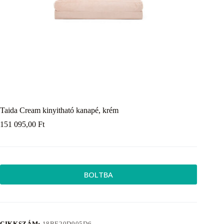
Taida Cream kinyitható kanapé, krém
151 095,00
Ft
BOLTBA
CIKKSZÁM:
18BE20D905D6