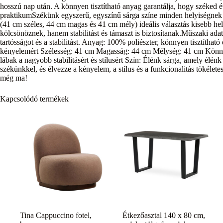
hosszú nap után. A könnyen tisztítható anyag garantálja, hogy széked év
praktikumSzékünk egyszerű, egyszínű sárga színe minden helyiségnek
(41 cm széles, 44 cm magas és 41 cm mély) ideális választás kisebb he
kölcsönöznek, hanem stabilitást és támaszt is biztosítanak.Műszaki ada
tartósságot és a stabilitást. Anyag: 100% poliészter, könnyen tisztíth
kényelemért Szélesség: 41 cm Magasság: 44 cm Mélység: 41 cm Könnyen
lábak a nagyobb stabilitásért és stílusért Szín: Élénk sárga, amely élén
székünkkel, és élvezze a kényelem, a stílus és a funkcionalitás tökélete
még ma!
Kapcsolódó termékek
Tina Cappuccino fotel,
Étkezőasztal 140 x 80 cm,