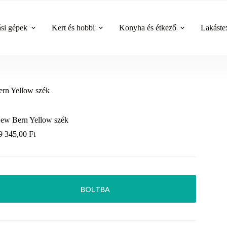
ási gépek
Kert és hobbi
Konyha és étkező
Lakástex
rn Yellow szék
ew Bern Yellow szék
9 345,00
Ft
BOLTBA