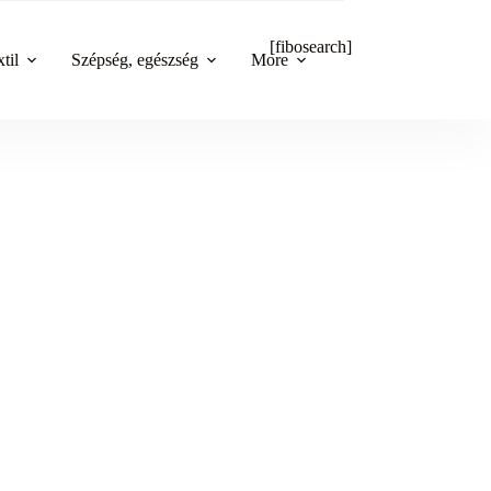
[fibosearch]
til
Szépség, egészség
More