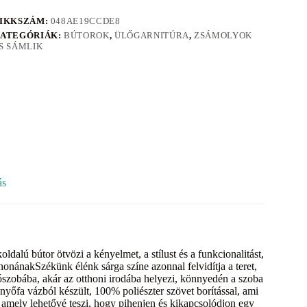
IKKSZÁM:
048AE19CCDE8
ATEGÓRIÁK:
BÚTOROK
,
ÜLŐGARNITÚRA
,
ZSÁMOLYOK
S SÁMLIK
ás
dalú bútor ötvözi a kényelmet, a stílust és a funkcionalitást,
honánakSzékünk élénk sárga színe azonnal felvidítja a teret,
ószobába, akár az otthoni irodába helyezi, könnyedén a szoba
yőfa vázból készült, 100% poliészter szövet borítással, ami
, amely lehetővé teszi, hogy pihenjen és kikapcsolódjon egy