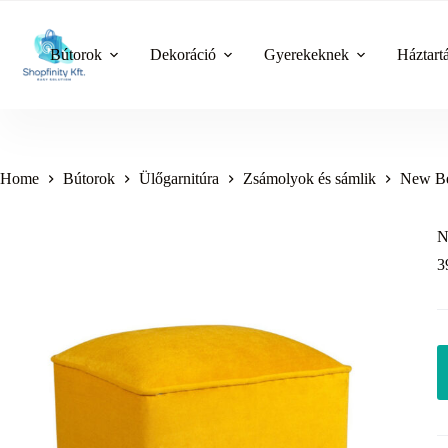
Skip
to
content
Bútorok
Dekoráció
Gyerekeknek
Háztart
Home
Bútorok
Ülőgarnitúra
Zsámolyok és sámlik
New Be
N
3