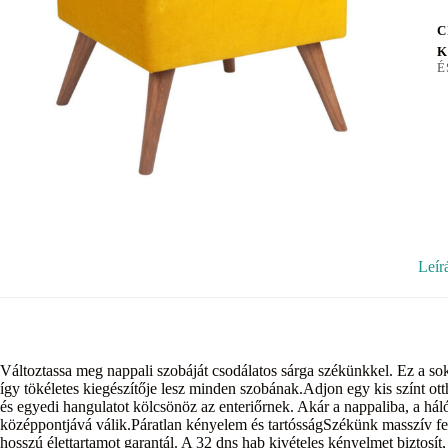
C
K
É
Leír
Változtassa meg nappali szobáját csodálatos sárga székünkkel. Ez a sokol
így tökéletes kiegészítője lesz minden szobának.Adjon egy kis színt ott
és egyedi hangulatot kölcsönöz az enteriőrnek. Akár a nappaliba, a hál
középpontjává válik.Páratlan kényelem és tartósságSzékünk masszív fen
hosszú élettartamot garantál. A 32 dns hab kivételes kényelmet biztosít