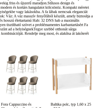
ekig friss és újszerű maradjon.Stílusos design és
 modern és kortárs hangulatot kölcsönöz. Kompakt méretei
lyiségekbe vagy lakásokba. A fa lábak nemcsak eleganciát
tok: Váz: A váz masszív fenyőfából készült, amely biztosítja a
ató és hosszú élettartamú Hab: 32 DNS hab a maximális
 tisztítható szövet a problémamentes karbantartásért Fa
k színt ad a helyiségnekTegye szebbé otthonát sárga
s kombinációját. Rendelje meg most, és alakítsa át lakóterét
Fora Cappuccino és
Baltika polc, typ 1,60 x 25