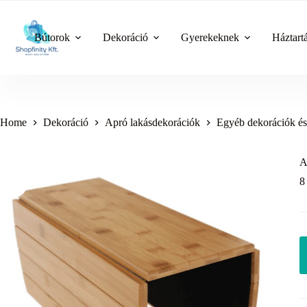
Skip
to
content
Bútorok
Dekoráció
Gyerekeknek
Háztart
Home
Dekoráció
Apró lakásdekorációk
Egyéb dekorációk és
A
8