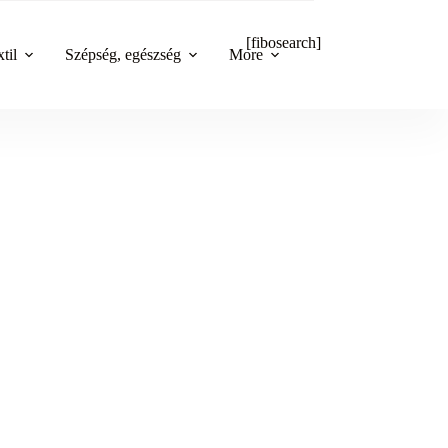
[fibosearch]
til
Szépség, egészség
More