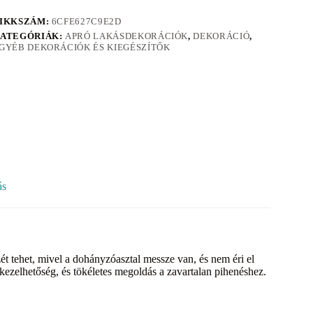
IKKSZÁM:
6CFE627C9E2D
ATEGÓRIÁK:
APRÓ LAKÁSDEKORÁCIÓK
,
DEKORÁCIÓ
,
GYÉB DEKORÁCIÓK ÉS KIEGÉSZÍTŐK
ás
t tehet, mivel a dohányzóasztal messze van, és nem éri el
ezelhetőség, és tökéletes megoldás a zavartalan pihenéshez.