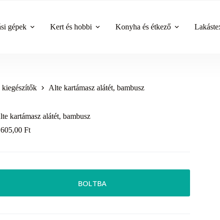
ási gépek
Kert és hobbi
Konyha és étkező
Lakástex
 kiegészítők
Alte kartámasz alátét, bambusz
lte kartámasz alátét, bambusz
 605,00
Ft
BOLTBA