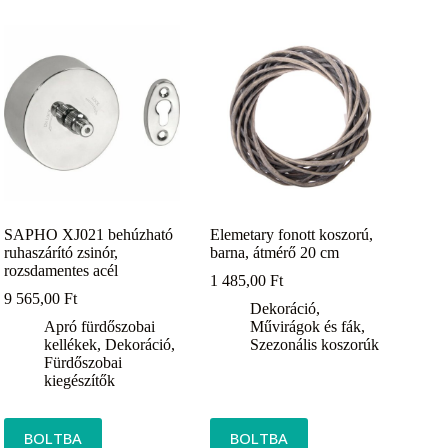
SAPHO XJ021 behúzható
Elemetary fonott koszorú,
ruhaszárító zsinór,
barna, átmérő 20 cm
rozsdamentes acél
1 485,00
Ft
9 565,00
Ft
Dekoráció
,
Apró fürdőszobai
Művirágok és fák
,
kellékek
,
Dekoráció
,
Szezonális koszorúk
Fürdőszobai
kiegészítők
BOLTBA
BOLTBA