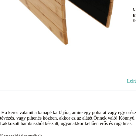
C
K
E
Leír
Ha keres valamit a kanapé karfájára, amire egy poharat vagy egy csészé
tévézés, vagy pihenés közben, akkor ez az alátét Önnek való! Könnyű k
Lakkozott bambuszból készült, ugyanakkor kellően erős és rugalmas.