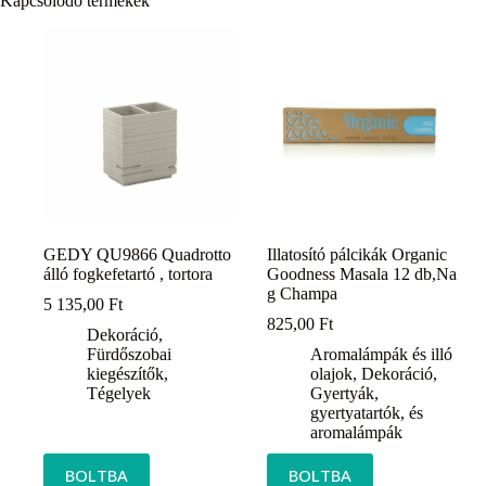
Kapcsolódó termékek
GEDY QU9866 Quadrotto
Illatosító pálcikák Organic
álló fogkefetartó , tortora
Goodness Masala 12 db,Na
g Champa
5 135,00
Ft
825,00
Ft
Dekoráció
,
Fürdőszobai
Aromalámpák és illó
kiegészítők
,
olajok
,
Dekoráció
,
Tégelyek
Gyertyák,
gyertyatartók, és
aromalámpák
BOLTBA
BOLTBA