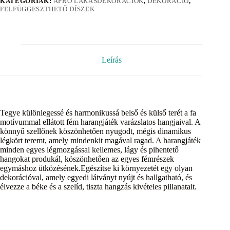
KATEGÓRIÁK:
APRÓ LAKÁSDEKORÁCIÓK
,
DEKORÁCIÓ
,
FELFÜGGESZTHETŐ DÍSZEK
Leírás
Tegye különlegessé és harmonikussá belső és külső terét a fa
motívummal ellátott fém harangjáték varázslatos hangjaival. A
könnyű szellőnek köszönhetően nyugodt, mégis dinamikus
légkört teremt, amely mindenkit magával ragad. A harangjáték
minden egyes légmozgással kellemes, lágy és pihentető
hangokat produkál, köszönhetően az egyes fémrészek
egymáshoz ütközésének.Egészítse ki környezetét egy olyan
dekorációval, amely egyedi látványt nyújt és hallgatható, és
élvezze a béke és a szelíd, tiszta hangzás kivételes pillanatait.