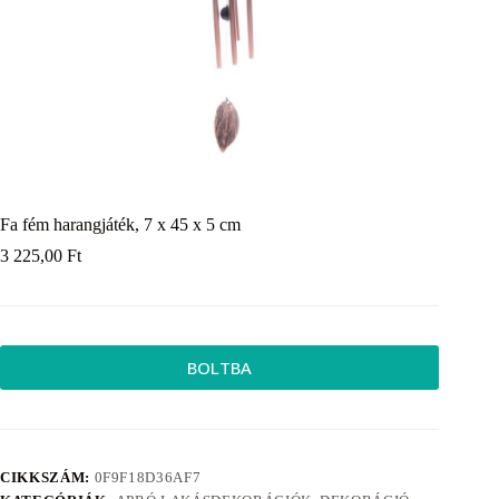
Fa fém harangjáték, 7 x 45 x 5 cm
3 225,00
Ft
BOLTBA
CIKKSZÁM:
0F9F18D36AF7