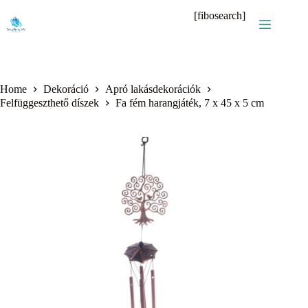
Skip
[fibosearch]
to
content
Home
Dekoráció
Apró lakásdekorációk
Felfüggeszthető díszek
Fa fém harangjáték, 7 x 45 x 5 cm