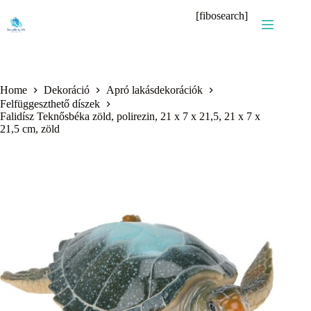
Skip
[fibosearch]
to
content
Home
Dekoráció
Apró lakásdekorációk
Felfüggeszthető díszek
Falidísz Teknősbéka zöld, polirezin, 21 x 7 x 21,5, 21 x 7 x
21,5 cm, zöld