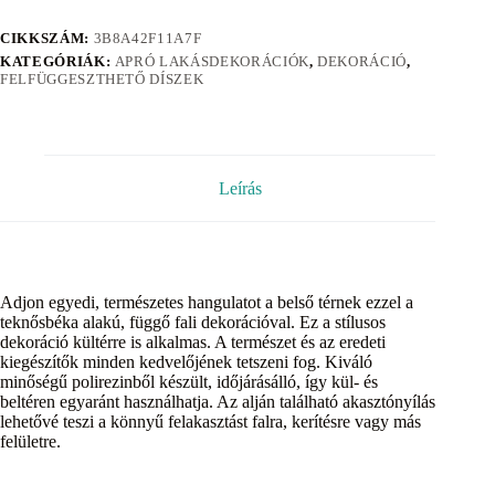
CIKKSZÁM:
3B8A42F11A7F
KATEGÓRIÁK:
APRÓ LAKÁSDEKORÁCIÓK
,
DEKORÁCIÓ
,
FELFÜGGESZTHETŐ DÍSZEK
Leírás
Adjon egyedi, természetes hangulatot a belső térnek ezzel a
teknősbéka alakú, függő fali dekorációval. Ez a stílusos
dekoráció kültérre is alkalmas. A természet és az eredeti
kiegészítők minden kedvelőjének tetszeni fog. Kiváló
minőségű polirezinből készült, időjárásálló, így kül- és
beltéren egyaránt használhatja. Az alján található akasztónyílás
lehetővé teszi a könnyű felakasztást falra, kerítésre vagy más
felületre.