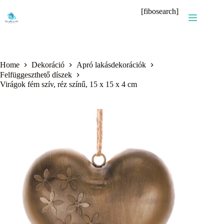
Skip
[fibosearch]
to
content
Home
Dekoráció
Apró lakásdekorációk
Felfüggeszthető díszek
Virágok fém szív, réz színű, 15 x 15 x 4 cm