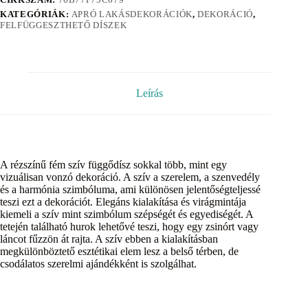
KATEGÓRIÁK:
APRÓ LAKÁSDEKORÁCIÓK
,
DEKORÁCIÓ
,
FELFÜGGESZTHETŐ DÍSZEK
Leírás
A rézszínű fém szív függődísz sokkal több, mint egy
vizuálisan vonzó dekoráció. A szív a szerelem, a szenvedély
és a harmónia szimbóluma, ami különösen jelentőségteljessé
teszi ezt a dekorációt. Elegáns kialakítása és virágmintája
kiemeli a szív mint szimbólum szépségét és egyediségét. A
tetején található hurok lehetővé teszi, hogy egy zsinórt vagy
láncot fűzzön át rajta. A szív ebben a kialakításban
megkülönböztető esztétikai elem lesz a belső térben, de
csodálatos szerelmi ajándékként is szolgálhat.