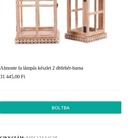
Almonte fa lámpás készlet 2 dbfehér-barna
31 445,00
Ft
BOLTBA
CIKKSZÁM:
E3EC17AA1C3E