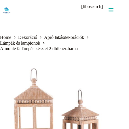
Skip
[fibosearch]
to
content
Home
Dekoráció
Apró lakásdekorációk
Lámpák és lampionok
Almonte fa lámpás készlet 2 dbfehér-barna