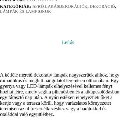
KATEGÓRIÁK:
APRÓ LAKÁSDEKORÁCIÓK
,
DEKORÁCIÓ
,
LÁMPÁK ÉS LAMPIONOK
Leírás
A kétféle méretű dekoratív lámpák nagyszerűek ahhoz, hogy
romantikus és meghitt hangulatot teremtsen otthonában. Egy
gyertya vagy LED-lámpák elhelyezésével kellemes fényt
hozhat létre, amely segít a pihenésben és a kikapcsolódásban
egy fárasztó nap után. A nyári estéken elhelyezheti őket a
kertje vagy a terasza körül, hogy varázslatos környezetet
teremtsen az al fresco étkezéshez vagy a barátokkal és
családdal való együttléthez.