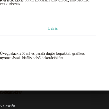
KATEGÓRIÁK:
APRÓ LAKÁSDEKORÁCIÓK
,
DEKORÁCIÓ
,
POLCDÍSZEK
Leírás
Üvegpalack 250 ml-es parafa dugós kupakkal, grafikus
nyomtatással. Ideális belső dekorációként.
Választék