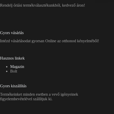
Rendelj óriási termékválasztékunkból, kedvező áron!
Gyors vásárlás
Intézd vásárlásodat gyorsan Online az otthonod kényelméből!
Hasznos linkek
Magazin
Bolt
Gyors kiszállítás
Termékeinket minden esetben a vevő igényeinek
figyelembevételével szállítjuk ki.