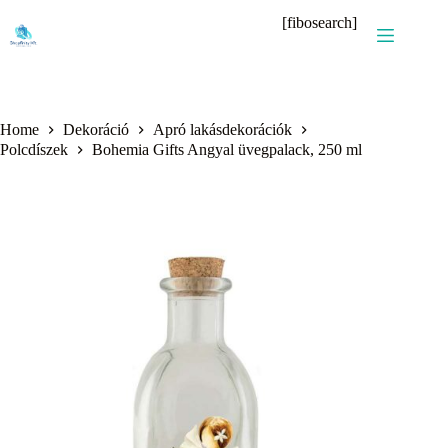
Skip
[fibosearch]
to
content
Home
Dekoráció
Apró lakásdekorációk
Polcdíszek
Bohemia Gifts Angyal üvegpalack, 250 ml