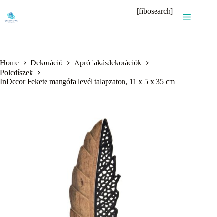
Skip
[fibosearch]
to
content
Home
Dekoráció
Apró lakásdekorációk
Polcdíszek
InDecor Fekete mangófa levél talapzaton, 11 x 5 x 35 cm