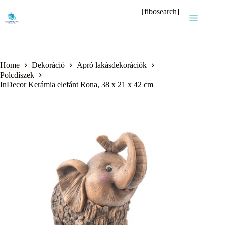
Skip
[fibosearch]
to
content
Home
Dekoráció
Apró lakásdekorációk
Polcdíszek
InDecor Kerámia elefánt Rona, 38 x 21 x 42 cm