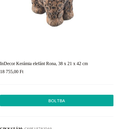
InDecor Kerámia elefánt Rona, 38 x 21 x 42 cm
18 755,00
Ft
BOLTBA
CIKKSZÁM:
C69E1E783560