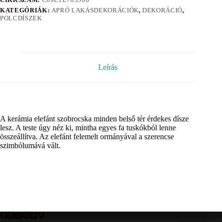
KATEGÓRIÁK:
APRÓ LAKÁSDEKORÁCIÓK
,
DEKORÁCIÓ
,
POLCDÍSZEK
Leírás
A kerámia elefánt szobrocska minden belső tér érdekes dísze
lesz. A teste úgy néz ki, mintha egyes fa tuskókból lenne
összeállítva. Az elefánt felemelt ormányával a szerencse
szimbólumává vált.