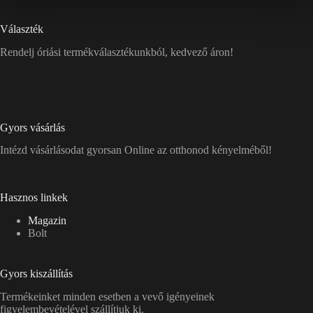
Választék
Rendelj óriási termékválasztékunkból, kedvező áron!
Gyors vásárlás
Intézd vásárlásodat gyorsan Online az otthonod kényelméből!
Hasznos linkek
Magazin
Bolt
Gyors kiszállítás
Termékeinket minden esetben a vevő igényeinek
figyelembevételével szállítjuk ki.