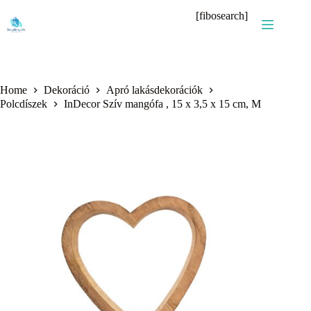
Skip
[fibosearch]
to
content
Home
Dekoráció
Apró lakásdekorációk
Polcdíszek
InDecor Szív mangófa , 15 x 3,5 x 15 cm, M