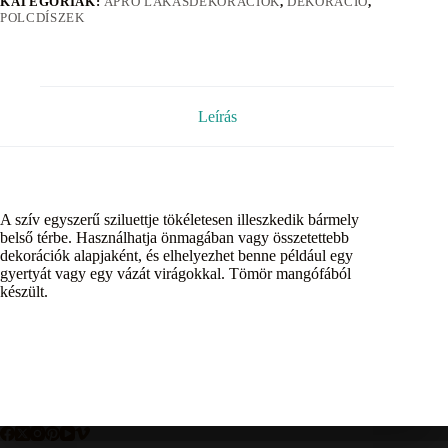
KATEGÓRIÁK:
APRÓ LAKÁSDEKORÁCIÓK
,
DEKORÁCIÓ
,
POLCDÍSZEK
Leírás
A szív egyszerű sziluettje tökéletesen illeszkedik bármely
belső térbe. Használhatja önmagában vagy összetettebb
dekorációk alapjaként, és elhelyezhet benne például egy
gyertyát vagy egy vázát virágokkal. Tömör mangófából
készült.