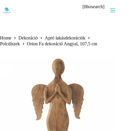
Skip
[fibosearch]
to
content
Home
Dekoráció
Apró lakásdekorációk
Polcdíszek
Orion Fa dekoráció Angyal, 107,5 cm