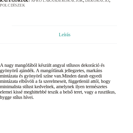
KATEGÓRIÁK:
APRÓ LAKÁSDEKORÁCIÓK
,
DEKORÁCIÓ
,
POLCDÍSZEK
Leírás
A nagy mangófából készült angyal stílusos dekoráció és
gyönyörű ajándék. A mangófának jellegzetes, markáns
mintázata és gyönyörű színe van.Minden darab egyedi
mintázata elbűvöli a fa szerelmeseit, függetlenül attól, hogy
minimalista stílust kedvelnek, amelynek ilyen természetes
elemei kissé meghittebbé teszik a belső teret, vagy a rusztikus,
hygge stílus hívei.