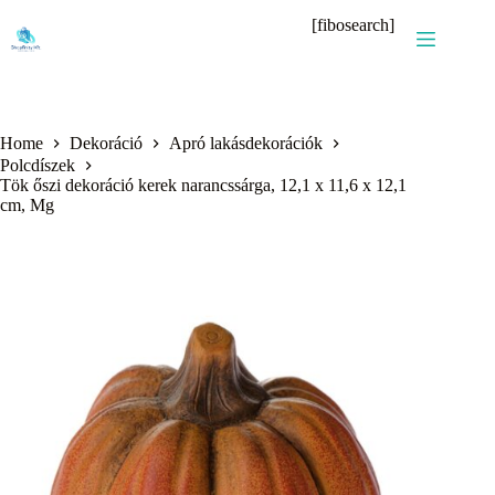
Skip
[fibosearch]
to
content
Home
Dekoráció
Apró lakásdekorációk
Polcdíszek
Tök őszi dekoráció kerek narancssárga, 12,1 x 11,6 x 12,1
cm, Mg