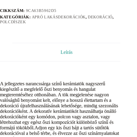
CIKKSZÁM:
9CA63B5962D5
KATEGÓRIÁK:
APRÓ LAKÁSDEKORÁCIÓK
,
DEKORÁCIÓ
,
POLCDÍSZEK
Leírás
A jellegzetes narancssárga színű kerámiatök nagyszerű
kiegészítő a megfelelő őszi benyomás és hangulat
megteremtéséhez otthonában. A tök megjelenése nagyon
valósághű benyomást kelt, előnye a hosszú élettartam és a
dekoráció újrafelhasználásának lehetősége, mindig szezonális
dekorációként. A dekoratív kerámiatököt használhatja önálló
dekorációként egy komódon, polcon vagy asztalon, vagy
létrehozhat egy egész őszi kompozíciót különböző színű és
formájú tökökből.Adjon egy kis őszi bájt a tartós sütőtök
dekorációval a belső térbe, és élvezze az őszi színárnyalatokat