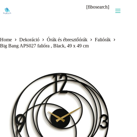
Skip
[fibosearch]
to
content
Home
Dekoráció
Órák és ébresztőórák
Faliórák
Big Bang APS027 falióra , Black, 49 x 49 cm