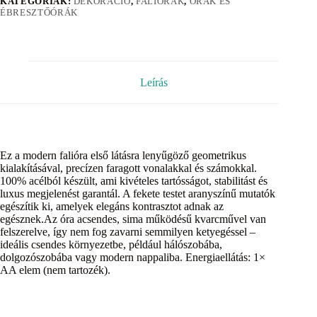
KATEGÓRIÁK:
DEKORÁCIÓ
,
FALIÓRÁK
,
ÓRÁK ÉS
ÉBRESZTŐÓRÁK
Leírás
Ez a modern falióra első látásra lenyűgöző geometrikus
kialakításával, precízen faragott vonalakkal és számokkal.
100% acélból készült, ami kivételes tartósságot, stabilitást és
luxus megjelenést garantál. A fekete testet aranyszínű mutatók
egészítik ki, amelyek elegáns kontrasztot adnak az
egésznek.Az óra acsendes, sima működésű kvarcművel van
felszerelve, így nem fog zavarni semmilyen ketyegéssel –
ideális csendes környezetbe, például hálószobába,
dolgozószobába vagy modern nappaliba. Energiaellátás: 1×
AA elem (nem tartozék).