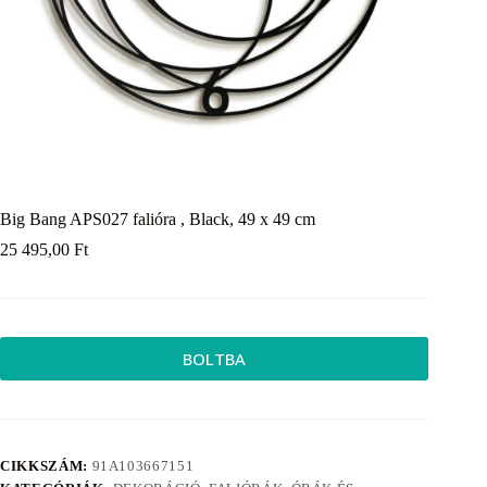
Big Bang APS027 falióra , Black, 49 x 49 cm
25 495,00
Ft
BOLTBA
CIKKSZÁM:
91A103667151