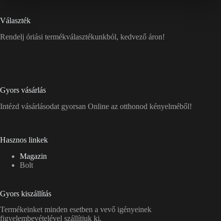
Választék
Rendelj óriási termékválasztékunkból, kedvező áron!
Gyors vásárlás
Intézd vásárlásodat gyorsan Online az otthonod kényelméből!
Hasznos linkek
Magazin
Bolt
Gyors kiszállítás
Termékeinket minden esetben a vevő igényeinek
figyelembevételével szállítjuk ki.