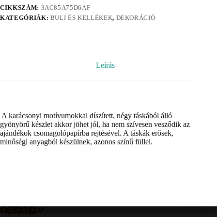
CIKKSZÁM:
3AC85A75D6AF
KATEGÓRIÁK:
BULI ÉS KELLÉKEK
,
DEKORÁCIÓ
Leírás
A karácsonyi motívumokkal díszített, négy táskából álló
gyönyörű készlet akkor jöhet jól, ha nem szívesen vesződik az
ajándékok csomagolópapírba rejtésével. A táskák erősek,
minőségi anyagból készülnek, azonos színű füllel.