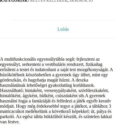
KATEGÓRIÁK:
BULI ÉS KELLÉKEK
,
DEKORÁCIÓ
Leírás
A multifunkcionális egyensúlytábla segít: fejleszteni az
egyensúlyt, serkenteni a vestibuláris rendszert, fizikailag
erősíteni a testet és tudatosítani a saját test mozgékonyságát. A
húzókötélnek köszönhetően a gyermek úgy ülhet, mint egy
gördeszkán, és hagyhatja magát húzni. A deszka
használatának lehetőségei gyakorlatilag korlátlanok.
Használható; hintaként, versenypályaként, szörfdeszkaként,
hintalóként, ágyként, hídként, csúszdaként stb.A gyermek
használni fogja a fantáziáját és felfedezi a játék egyéb kreatív
módjait. Hogy még érdekesebbé tegye a játékot, a táblához 3
matricacsíkot mellékelünk a következő képekkel: út, pálya és
parkoló. Az egész tábla bükkfából készült, és színtelen lakkal
van festve.