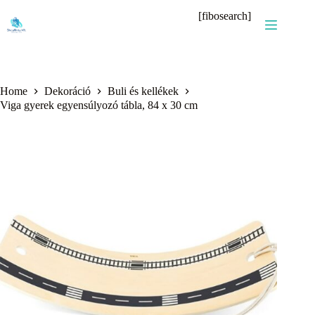
Skip
[fibosearch]
to
content
Home
Dekoráció
Buli és kellékek
Viga gyerek egyensúlyozó tábla, 84 x 30 cm