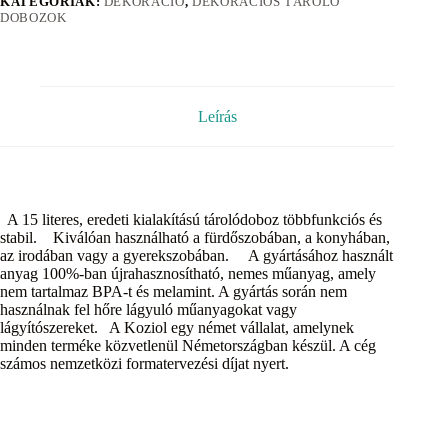
KATEGÓRIÁK:
DEKORÁCIÓ
,
DEKORÁCIÓS TÁROLÓ
DOBOZOK
Leírás
A 15 literes, eredeti kialakítású tárolódoboz többfunkciós és
stabil. Kiválóan használható a fürdőszobában, a konyhában,
az irodában vagy a gyerekszobában. A gyártásához használt
anyag 100%-ban újrahasznosítható, nemes műanyag, amely
nem tartalmaz BPA-t és melamint. A gyártás során nem
használnak fel hőre lágyuló műanyagokat vagy
lágyítószereket. A Koziol egy német vállalat, amelynek
minden terméke közvetlenül Németországban készül. A cég
számos nemzetközi formatervezési díjat nyert.