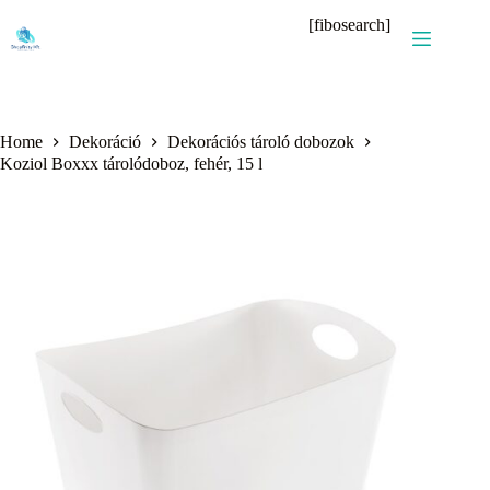
Skip
[fibosearch]
to
content
Home
Dekoráció
Dekorációs tároló dobozok
Koziol Boxxx tárolódoboz, fehér, 15 l